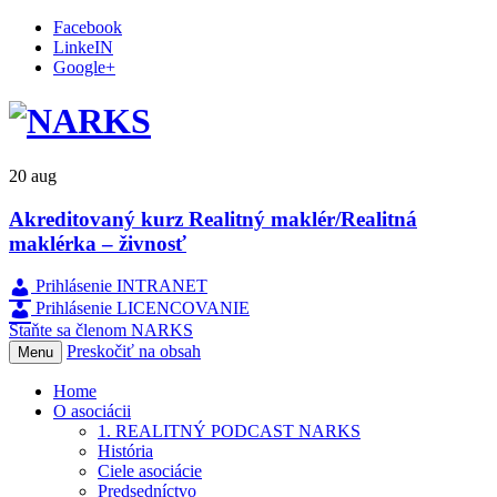
Facebook
LinkeIN
Google+
20
aug
Akreditovaný kurz Realitný maklér/Realitná
maklérka – živnosť
Prihlásenie INTRANET
Prihlásenie LICENCOVANIE
Staňte sa členom NARKS
Preskočiť na obsah
Menu
Home
O asociácii
1. REALITNÝ PODCAST NARKS
História
Ciele asociácie
Predsedníctvo