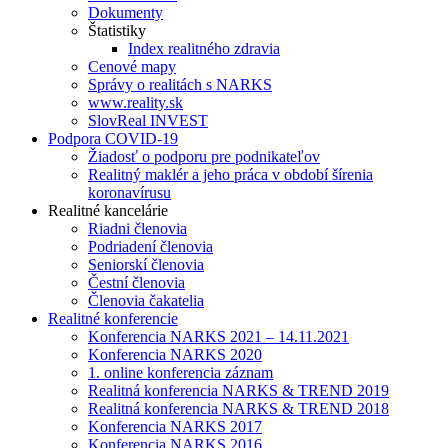
Dokumenty
Štatistiky
Index realitného zdravia
Cenové mapy
Správy o realitách s NARKS
www.reality.sk
SlovReal INVEST
Podpora COVID-19
Žiadosť o podporu pre podnikateľov
Realitný maklér a jeho práca v období šírenia
koronavírusu
Realitné kancelárie
Riadni členovia
Podriadení členovia
Seniorskí členovia
Čestní členovia
Členovia čakatelia
Realitné konferencie
Konferencia NARKS 2021 – 14.11.2021
Konferencia NARKS 2020
1. online konferencia záznam
Realitná konferencia NARKS & TREND 2019
Realitná konferencia NARKS & TREND 2018
Konferencia NARKS 2017
Konferencia NARKS 2016