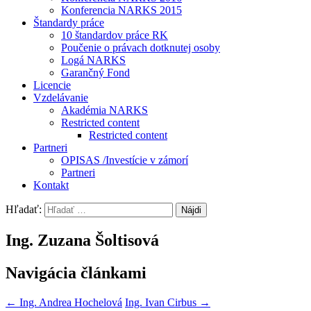
Konferencia NARKS 2015
Štandardy práce
10 štandardov práce RK
Poučenie o právach dotknutej osoby
Logá NARKS
Garančný Fond
Licencie
Vzdelávanie
Akadémia NARKS
Restricted content
Restricted content
Partneri
OPISAS /Investície v zámorí
Partneri
Kontakt
Hľadať:
Ing. Zuzana Šoltisová
Navigácia článkami
←
Ing. Andrea Hochelová
Ing. Ivan Cirbus
→