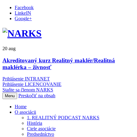
Facebook
LinkeIN
Google+
20
aug
Akreditovaný kurz Realitný maklér/Realitná
maklérka – živnosť
Prihlásenie INTRANET
Prihlásenie LICENCOVANIE
Staňte sa členom NARKS
Preskočiť na obsah
Menu
Home
O asociácii
1. REALITNÝ PODCAST NARKS
História
Ciele asociácie
Predsedníctvo