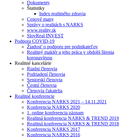
Dokumenty
Štatistiky
Index realitného zdravia
Cenové mapy
Správy o realitách s NARKS
www.reality.sk
SlovReal INVEST
Podpora COVID-19
Žiadosť o podporu pre podnikateľov
Realitný maklér a jeho práca v období šírenia
koronavírusu
Realitné kancelárie
Riadni členovia
Podriadení členovia
Seniorskí členovia
Čestní členovia
Členovia čakatelia
Realitné konferencie
Konferencia NARKS 2021 – 14.11.2021
Konferencia NARKS 2020
1. online konferencia záznam
Realitná konferencia NARKS & TREND 2019
Realitná konferencia NARKS & TREND 2018
Konferencia NARKS 2017
Konferencia NARKS 2016