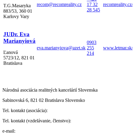
recom@recomreality.cz
17 32
recomreality.cz/
T.G.Masaryka
28 545
883/53, 360 01
Karlovy Vary
JUDr. Eva
Marianyiová
0903
eva.marianyiova@azet.sk
255
www.letmar.sk/
Ľanová
214
5723/12, 821 01
Bratislava
Národná asociácia realitných kancelárií Slovenska
Sabinovská 6, 821 02 Bratislava Slovensko
Tel. kontakt (asociácia):
Tel. kontakt (vzdelávanie, členstvo):
e-mail: