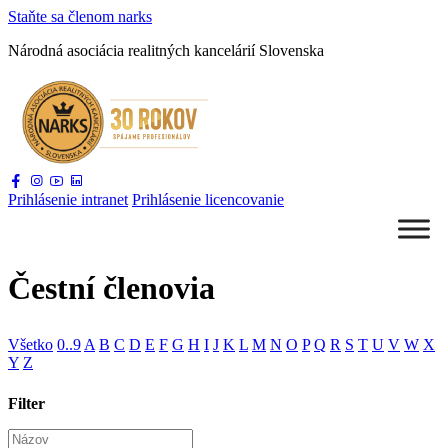
Staňte sa
členom narks
Národná asociácia
realitných kancelárií Slovenska
Prihlásenie
intranet
Prihlásenie
licencovanie
Čestní členovia
Všetko
0..9
A
B
C
D
E
F
G
H
I
J
K
L
M
N
O
P
Q
R
S
T
U
V
W
X
Y
Z
Filter
Názov