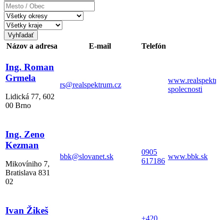
Mesto
/
Obec
Vyhľadať
Názov a adresa
E-mail
Telefón
Ing. Roman
Grmela
www.realspektru
rs@realspektrum.cz
spolecnosti
Lidická 77, 602
00 Brno
Ing. Zeno
Kezman
0905
bbk@slovanet.sk
www.bbk.sk
617186
Mikovíniho 7,
Bratislava 831
02
Ivan Žikeš
+420