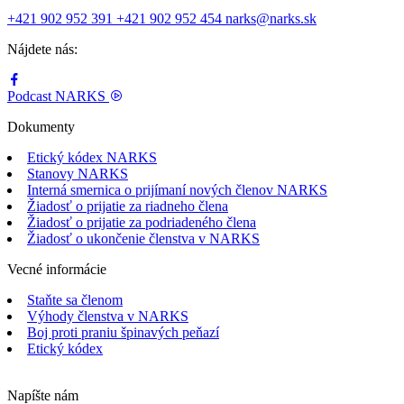
+421 902 952 391
+421 902 952 454
narks@narks.sk
Nájdete nás:
Podcast
NARKS
Dokumenty
Etický kódex NARKS
Stanovy NARKS
Interná smernica o prijímaní nových členov NARKS
Žiadosť o prijatie za riadneho člena
Žiadosť o prijatie za podriadeného člena
Žiadosť o ukončenie členstva v NARKS
Vecné informácie
Staňte sa členom
Výhody členstva v NARKS
Boj proti praniu špinavých peňazí
Etický kódex
Napíšte nám