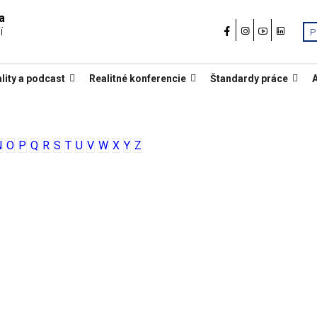
a
í
P
lity a podcast
Realitné konferencie
Štandardy práce
N
O
P
Q
R
S
T
U
V
W
X
Y
Z