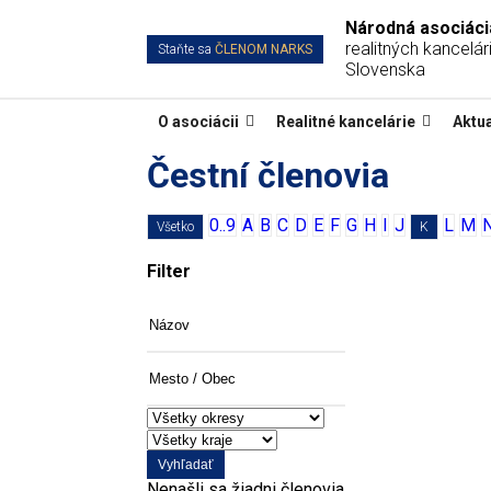
Národná asociáci
realitných kancelári
Staňte sa
ČLENOM NARKS
Slovenska
O asociácii
Realitné kancelárie
Aktua
Čestní členovia
0..9
A
B
C
D
E
F
G
H
I
J
L
M
Všetko
K
Filter
Názov
Mesto
/
Obec
Vyhľadať
Nenašli sa žiadni členovia.