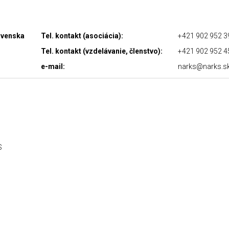
lovenska
Tel. kontakt (asociácia):
+421 902 952 3
Tel. kontakt (vzdelávanie, členstvo):
+421 902 952 4
e-mail:
narks@narks.s
S