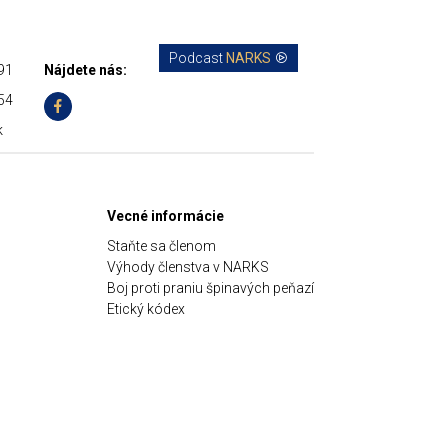
Podcast
NARKS
91
Nájdete nás:
54
k
Vecné informácie
Staňte sa členom
Výhody členstva v NARKS
Boj proti praniu špinavých peňazí
Etický kódex