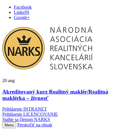
Facebook
LinkeIN
Google+
20
aug
Akreditovaný kurz Realitný maklér/Realitná
maklérka – živnosť
Prihlásenie INTRANET
Prihlásenie LICENCOVANIE
Staňte sa členom NARKS
Preskočiť na obsah
Menu