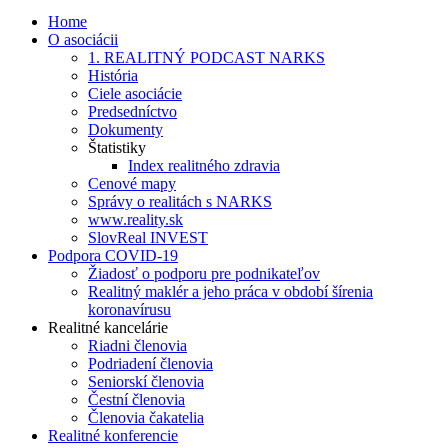
Home
O asociácii
1. REALITNÝ PODCAST NARKS
História
Ciele asociácie
Predsedníctvo
Dokumenty
Štatistiky
Index realitného zdravia
Cenové mapy
Správy o realitách s NARKS
www.reality.sk
SlovReal INVEST
Podpora COVID-19
Žiadosť o podporu pre podnikateľov
Realitný maklér a jeho práca v období šírenia
koronavírusu
Realitné kancelárie
Riadni členovia
Podriadení členovia
Seniorskí členovia
Čestní členovia
Členovia čakatelia
Realitné konferencie