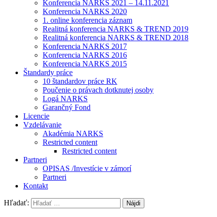
Konferencia NARKS 2021 – 14.11.2021
Konferencia NARKS 2020
1. online konferencia záznam
Realitná konferencia NARKS & TREND 2019
Realitná konferencia NARKS & TREND 2018
Konferencia NARKS 2017
Konferencia NARKS 2016
Konferencia NARKS 2015
Štandardy práce
10 štandardov práce RK
Poučenie o právach dotknutej osoby
Logá NARKS
Garančný Fond
Licencie
Vzdelávanie
Akadémia NARKS
Restricted content
Restricted content
Partneri
OPISAS /Investície v zámorí
Partneri
Kontakt
Hľadať: