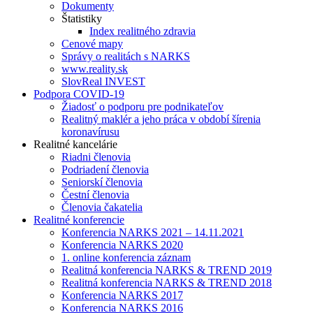
Dokumenty
Štatistiky
Index realitného zdravia
Cenové mapy
Správy o realitách s NARKS
www.reality.sk
SlovReal INVEST
Podpora COVID-19
Žiadosť o podporu pre podnikateľov
Realitný maklér a jeho práca v období šírenia
koronavírusu
Realitné kancelárie
Riadni členovia
Podriadení členovia
Seniorskí členovia
Čestní členovia
Členovia čakatelia
Realitné konferencie
Konferencia NARKS 2021 – 14.11.2021
Konferencia NARKS 2020
1. online konferencia záznam
Realitná konferencia NARKS & TREND 2019
Realitná konferencia NARKS & TREND 2018
Konferencia NARKS 2017
Konferencia NARKS 2016