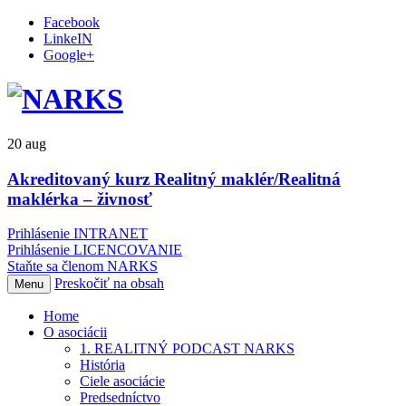
Facebook
LinkeIN
Google+
20
aug
Akreditovaný kurz Realitný maklér/Realitná
maklérka – živnosť
Prihlásenie INTRANET
Prihlásenie LICENCOVANIE
Staňte sa členom NARKS
Preskočiť na obsah
Menu
Home
O asociácii
1. REALITNÝ PODCAST NARKS
História
Ciele asociácie
Predsedníctvo