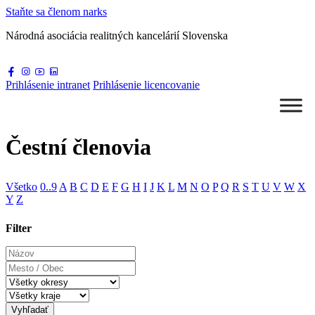
Staňte sa
členom narks
Národná asociácia
realitných kancelárií Slovenska
Prihlásenie
intranet
Prihlásenie
licencovanie
Čestní členovia
Všetko
0..9
A
B
C
D
E
F
G
H
I
J
K
L
M
N
O
P
Q
R
S
T
U
V
W
X
Y
Z
Filter
Názov
Mesto
/
Obec
Vyhľadať