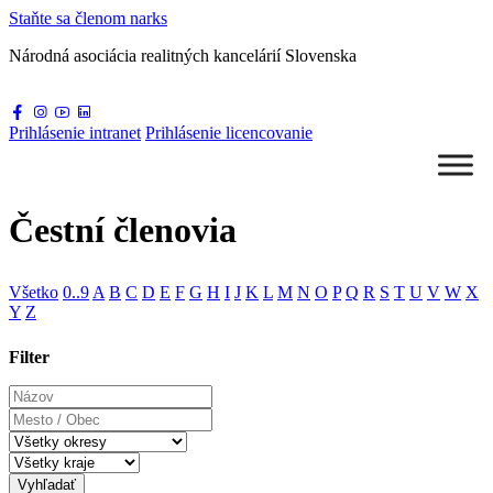
Staňte sa
členom narks
Národná asociácia
realitných kancelárií Slovenska
Prihlásenie
intranet
Prihlásenie
licencovanie
Čestní členovia
Všetko
0..9
A
B
C
D
E
F
G
H
I
J
K
L
M
N
O
P
Q
R
S
T
U
V
W
X
Y
Z
Filter
Názov
Mesto
/
Obec
Vyhľadať