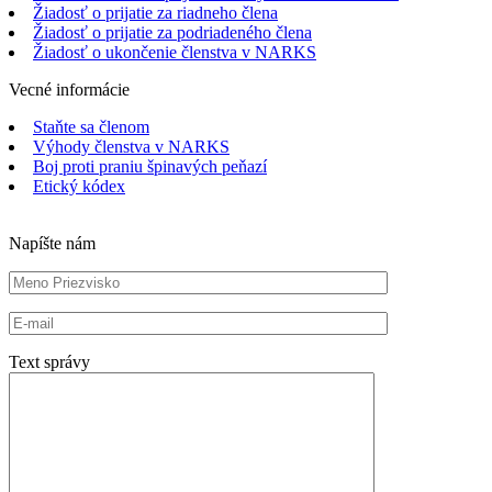
Žiadosť o prijatie za riadneho člena
Žiadosť o prijatie za podriadeného člena
Žiadosť o ukončenie členstva v NARKS
Vecné informácie
Staňte sa členom
Výhody členstva v NARKS
Boj proti praniu špinavých peňazí
Etický kódex
Napíšte nám
Text správy