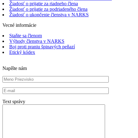
Žiadosť o prijatie za riadneho člena
Žiadosť o prijatie za podriadeného člena
Žiadosť o ukončenie členstva v NARKS
Vecné informácie
Staňte sa členom
Výhody členstva v NARKS
Boj proti praniu špinavých peňazí
Etický kódex
Napíšte nám
Text správy