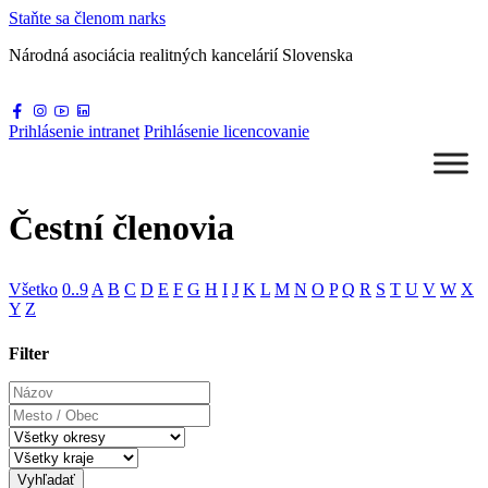
Staňte sa
členom narks
Národná asociácia
realitných kancelárií Slovenska
Prihlásenie
intranet
Prihlásenie
licencovanie
Čestní členovia
Všetko
0..9
A
B
C
D
E
F
G
H
I
J
K
L
M
N
O
P
Q
R
S
T
U
V
W
X
Y
Z
Filter
Názov
Mesto
/
Obec
Vyhľadať