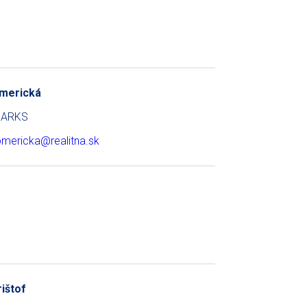
omerická
 NARKS
tomericka@realitna.sk
rištof