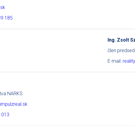
.sk
39 185
Ing. Zsolt 
člen predse
E-mail:
reali
ctva NARKS
impulzreal.sk
 013