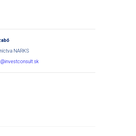
Szabó
dníctva NARKS
ty@investconsult.sk