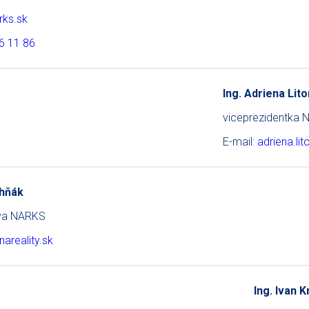
rks.sk
6 11 86
Ing. Adriena Lit
viceprezidentka
E-mail:
adriena.li
chňák
tva NARKS
areality.sk
Ing. Ivan K