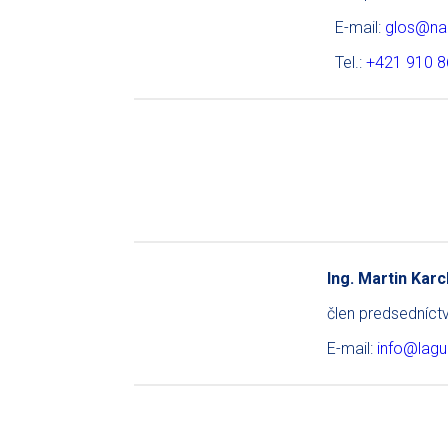
E-mail:
glos@na
Tel.:
+421 910 8
Ing. Martin Kar
člen predsedníc
E-mail:
info@lagun