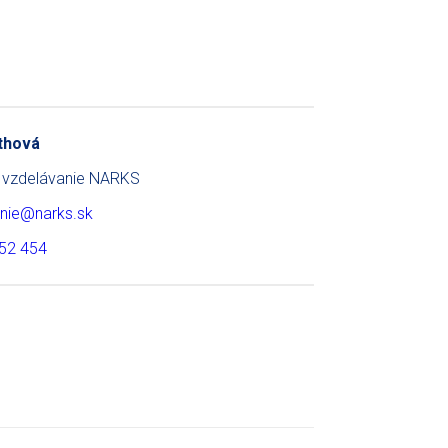
thová
e vzdelávanie NARKS
nie@narks.sk
52 454