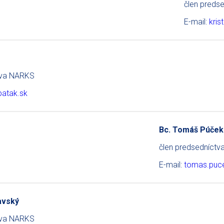
člen preds
E-mail:
kris
tva NARKS
atak.sk
Bc. Tomáš Púček
člen predsedníct
E-mail:
tomas.puce
avský
tva NARKS