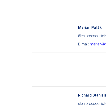
Marian Paták
člen predsedníc
E-mail:
marian@p
Richard Stanisl
člen predsedníc