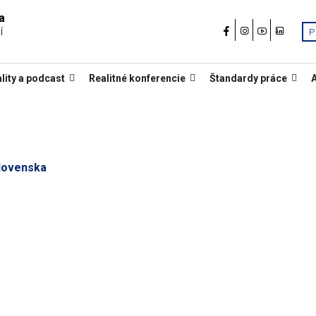
a
í
P
lity a podcast
Realitné konferencie
Štandardy práce
Slovenska