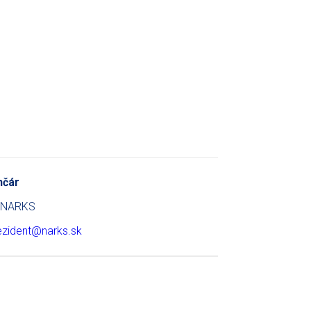
nčár
t NARKS
ezident@narks.sk