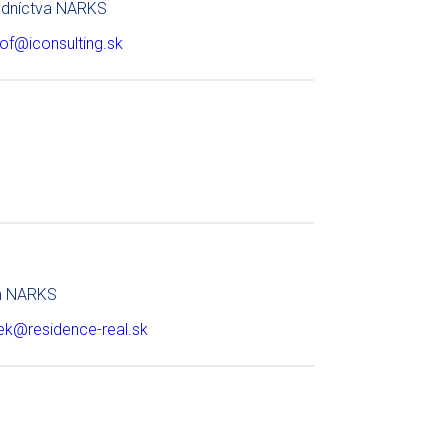
edníctva NARKS
tof@iconsulting.sk
va NARKS
k@residence-real.sk