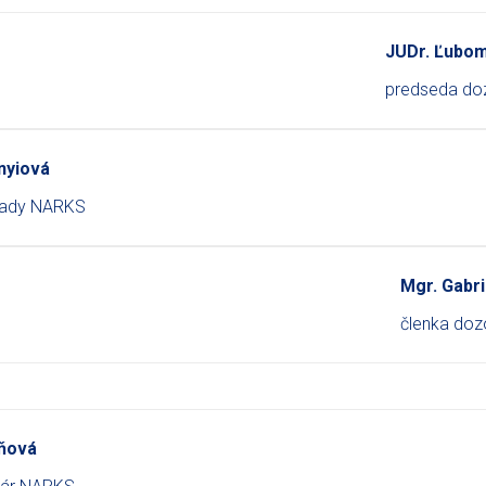
JUDr. Ľubom
predseda do
nyiová
 rady NARKS
Mgr. Gabri
členka doz
iňová