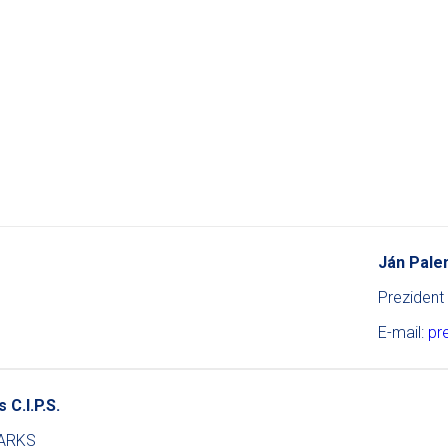
Ján Pale
Preziden
E-mail:
pr
 C.I.P.S.
NARKS