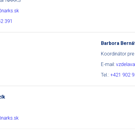
tár NARKS
@narks.sk
52 391
Barbora Berná
Koordinátor pr
E-mail:
vzdelava
Tel.:
+421 902 9
zík
@narks.sk