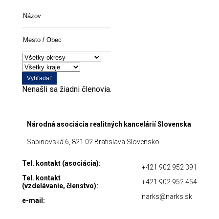
Názov
Mesto
/
Obec
Vyhľadať
Nenašli sa žiadni členovia.
Národná asociácia realitných kancelárií Slovenska
Sabinovská 6, 821 02 Bratislava Slovensko
Tel. kontakt (asociácia):
+421 902 952 391
Tel. kontakt
+421 902 952 454
(vzdelávanie, členstvo):
narks@narks.sk
e-mail: