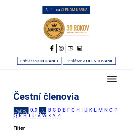
Staňte sa
ČLENOM NARKS
Prihlásenie
INTRANET
Prihlásenie
LICENCOVANIE
Čestní členovia
0..9
B
C
D
E
F
G
H
I
J
K
L
M
N
O
P
Všetko
A
Q
R
S
T
U
V
W
X
Y
Z
Filter