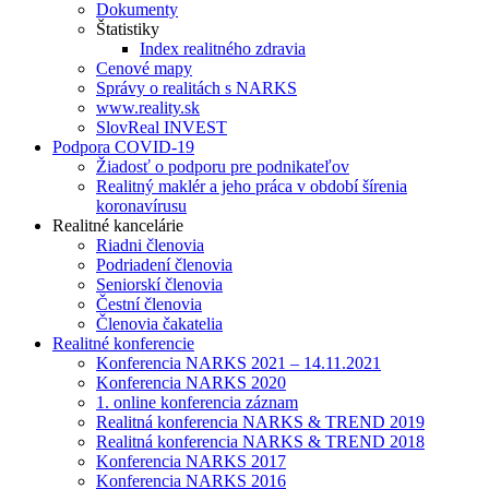
Dokumenty
Štatistiky
Index realitného zdravia
Cenové mapy
Správy o realitách s NARKS
www.reality.sk
SlovReal INVEST
Podpora COVID-19
Žiadosť o podporu pre podnikateľov
Realitný maklér a jeho práca v období šírenia
koronavírusu
Realitné kancelárie
Riadni členovia
Podriadení členovia
Seniorskí členovia
Čestní členovia
Členovia čakatelia
Realitné konferencie
Konferencia NARKS 2021 – 14.11.2021
Konferencia NARKS 2020
1. online konferencia záznam
Realitná konferencia NARKS & TREND 2019
Realitná konferencia NARKS & TREND 2018
Konferencia NARKS 2017
Konferencia NARKS 2016