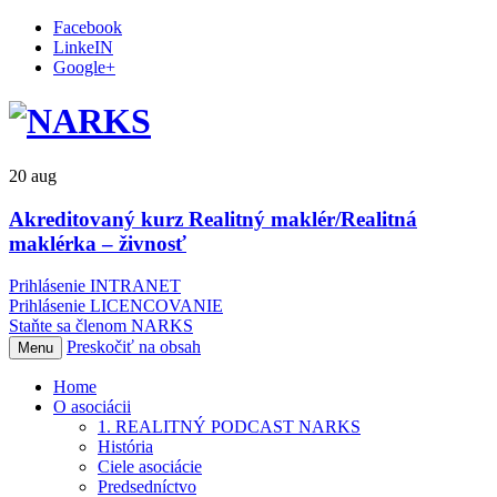
Facebook
LinkeIN
Google+
20
aug
Akreditovaný kurz Realitný maklér/Realitná
maklérka – živnosť
Prihlásenie INTRANET
Prihlásenie LICENCOVANIE
Staňte sa členom NARKS
Preskočiť na obsah
Menu
Home
O asociácii
1. REALITNÝ PODCAST NARKS
História
Ciele asociácie
Predsedníctvo