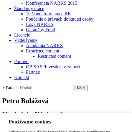
Konferencia NARKS 2015
Štandardy práce
10 štandardov práce RK
Poučenie o právach dotknutej osoby
Logá NARKS
Garančný Fond
Licencie
Vzdelávanie
Akadémia NARKS
Restricted content
Restricted content
Partneri
OPISAS /Investície v zámorí
Partneri
Kontakt
Hľadať:
Petra Balážová
Navigácia článkami
Používame cookies
←
Eleonóra Paráková
Ing. Marína Ungerová
→