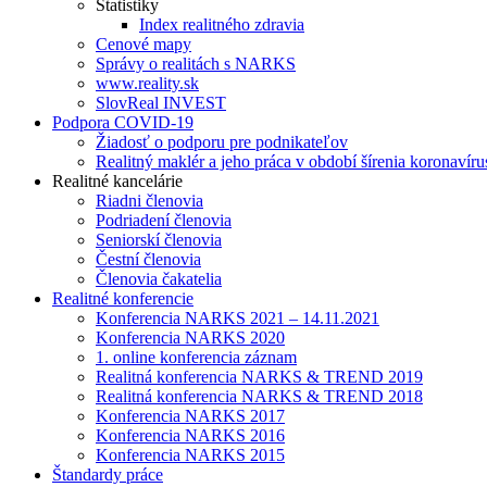
Štatistiky
Index realitného zdravia
Cenové mapy
Správy o realitách s NARKS
www.reality.sk
SlovReal INVEST
Podpora COVID-19
Žiadosť o podporu pre podnikateľov
Realitný maklér a jeho práca v období šírenia koronavíru
Realitné kancelárie
Riadni členovia
Podriadení členovia
Seniorskí členovia
Čestní členovia
Členovia čakatelia
Realitné konferencie
Konferencia NARKS 2021 – 14.11.2021
Konferencia NARKS 2020
1. online konferencia záznam
Realitná konferencia NARKS & TREND 2019
Realitná konferencia NARKS & TREND 2018
Konferencia NARKS 2017
Konferencia NARKS 2016
Konferencia NARKS 2015
Štandardy práce