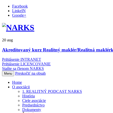
Facebook
LinkeIN
Google+
20
aug
Akreditovaný kurz Realitný maklér/Realitná maklérk
Prihlásenie INTRANET
Prihlásenie LICENCOVANIE
Staňte sa členom NARKS
Preskočiť na obsah
Menu
Home
O asociácii
1. REALITNÝ PODCAST NARKS
História
Ciele asociácie
Predsedníctvo
Dokumenty