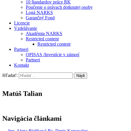
10 štandardov práce RK
Poučenie o právach dotknutej osoby
Logá NARKS
Garančný Fond
Licencie
Vzdelávanie
Akadémia NARKS
Restricted content
Restricted content
Partneri
OPISAS /Investície v zámorí
Partneri
Kontakt
Hľadať:
Matúš Talian
Navigácia článkami
←
Ing. Alena Bieliková
Bc. Denis Konovalov
→