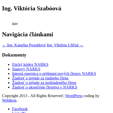
Ing. Viktória Szabóová
dav
Navigácia článkami
←
Ing. Katarína Posoldová
Ing. Viktória Uličná
→
Dokumenty
Etický kódex NARKS
Stanovy NARKS
Interná smernica o prijímaní nových členov NARKS
Žiadosť o prijatie za riadneho člena
Žiadosť o prijatie za podriadeného člena
Žiadosť o ukončenie členstva v NARKS
Copyright 2013 - All Rights Reserved
|
WordPress
coding by
Webikon
.
Facebook