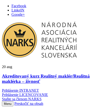
Facebook
LinkeIN
Google+
20
aug
Akreditovaný kurz Realitný maklér/Realitná
maklérka – živnosť
Prihlásenie INTRANET
Prihlásenie LICENCOVANIE
Staňte sa členom NARKS
Preskočiť na obsah
Menu