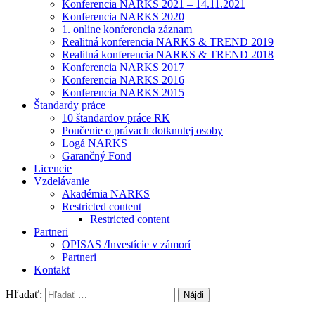
Konferencia NARKS 2021 – 14.11.2021
Konferencia NARKS 2020
1. online konferencia záznam
Realitná konferencia NARKS & TREND 2019
Realitná konferencia NARKS & TREND 2018
Konferencia NARKS 2017
Konferencia NARKS 2016
Konferencia NARKS 2015
Štandardy práce
10 štandardov práce RK
Poučenie o právach dotknutej osoby
Logá NARKS
Garančný Fond
Licencie
Vzdelávanie
Akadémia NARKS
Restricted content
Restricted content
Partneri
OPISAS /Investície v zámorí
Partneri
Kontakt
Hľadať: