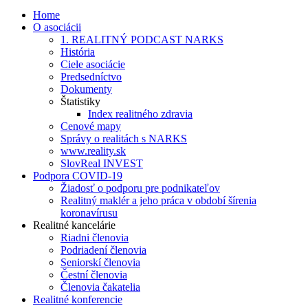
Home
O asociácii
1. REALITNÝ PODCAST NARKS
História
Ciele asociácie
Predsedníctvo
Dokumenty
Štatistiky
Index realitného zdravia
Cenové mapy
Správy o realitách s NARKS
www.reality.sk
SlovReal INVEST
Podpora COVID-19
Žiadosť o podporu pre podnikateľov
Realitný maklér a jeho práca v období šírenia
koronavírusu
Realitné kancelárie
Riadni členovia
Podriadení členovia
Seniorskí členovia
Čestní členovia
Členovia čakatelia
Realitné konferencie