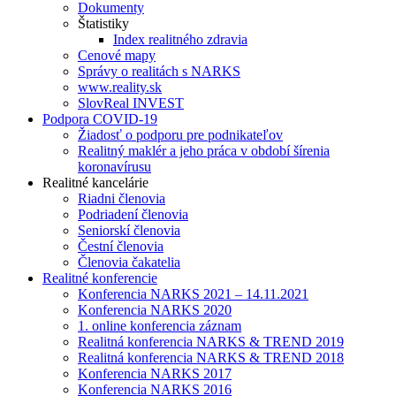
Dokumenty
Štatistiky
Index realitného zdravia
Cenové mapy
Správy o realitách s NARKS
www.reality.sk
SlovReal INVEST
Podpora COVID-19
Žiadosť o podporu pre podnikateľov
Realitný maklér a jeho práca v období šírenia
koronavírusu
Realitné kancelárie
Riadni členovia
Podriadení členovia
Seniorskí členovia
Čestní členovia
Členovia čakatelia
Realitné konferencie
Konferencia NARKS 2021 – 14.11.2021
Konferencia NARKS 2020
1. online konferencia záznam
Realitná konferencia NARKS & TREND 2019
Realitná konferencia NARKS & TREND 2018
Konferencia NARKS 2017
Konferencia NARKS 2016