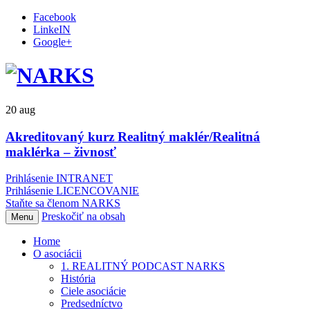
Facebook
LinkeIN
Google+
20
aug
Akreditovaný kurz Realitný maklér/Realitná
maklérka – živnosť
Prihlásenie INTRANET
Prihlásenie LICENCOVANIE
Staňte sa členom NARKS
Preskočiť na obsah
Menu
Home
O asociácii
1. REALITNÝ PODCAST NARKS
História
Ciele asociácie
Predsedníctvo