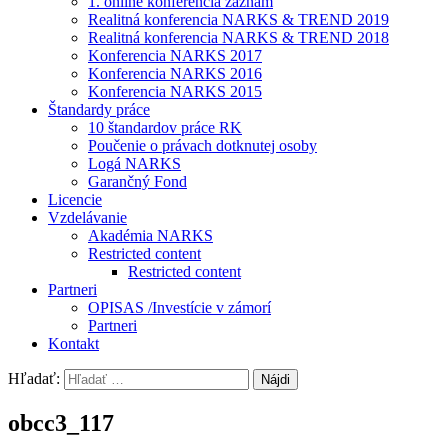
1. online konferencia záznam
Realitná konferencia NARKS & TREND 2019
Realitná konferencia NARKS & TREND 2018
Konferencia NARKS 2017
Konferencia NARKS 2016
Konferencia NARKS 2015
Štandardy práce
10 štandardov práce RK
Poučenie o právach dotknutej osoby
Logá NARKS
Garančný Fond
Licencie
Vzdelávanie
Akadémia NARKS
Restricted content
Restricted content
Partneri
OPISAS /Investície v zámorí
Partneri
Kontakt
Hľadať:
obcc3_117