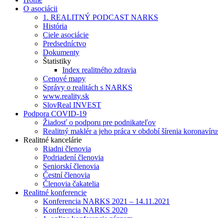
O asociácii
1. REALITNÝ PODCAST NARKS
História
Ciele asociácie
Predsedníctvo
Dokumenty
Štatistiky
Index realitného zdravia
Cenové mapy
Správy o realitách s NARKS
www.reality.sk
SlovReal INVEST
Podpora COVID-19
Žiadosť o podporu pre podnikateľov
Realitný maklér a jeho práca v období šírenia koronavíru
Realitné kancelárie
Riadni členovia
Podriadení členovia
Seniorskí členovia
Čestní členovia
Členovia čakatelia
Realitné konferencie
Konferencia NARKS 2021 – 14.11.2021
Konferencia NARKS 2020