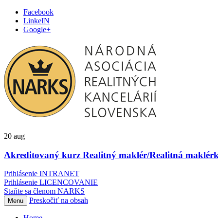
Facebook
LinkeIN
Google+
20
aug
Akreditovaný kurz Realitný maklér/Realitná maklérk
Prihlásenie INTRANET
Prihlásenie LICENCOVANIE
Staňte sa členom NARKS
Preskočiť na obsah
Menu
Home