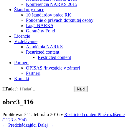
Konferencia NARKS 2015
Štandardy práce
10 štandardov práce RK
Poučenie o právach dotknutej osoby
Logá NARKS
Garančný Fond
Licencie
Vzdelávanie
Akadémia NARKS
Restricted content
Restricted content
Partneri
OPISAS /Investície v zámorí
Partneri
Kontakt
Hľadať:
obcc3_116
Publikované
11. februára 2016
v
Restricted content
Plné rozlíšenie
(1123 × 794)
←
Predchádzajúci
Ďalej
→