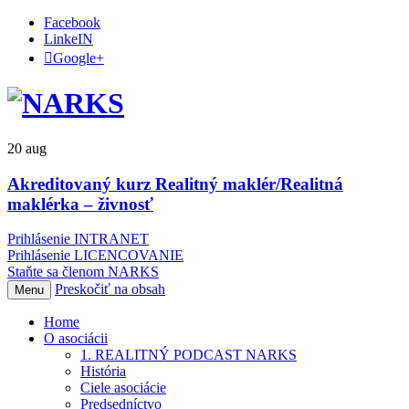
Facebook
LinkeIN
Google+
20
aug
Akreditovaný kurz Realitný maklér/Realitná
maklérka – živnosť
Prihlásenie INTRANET
Prihlásenie LICENCOVANIE
Staňte sa členom NARKS
Preskočiť na obsah
Menu
Home
O asociácii
1. REALITNÝ PODCAST NARKS
História
Ciele asociácie
Predsedníctvo