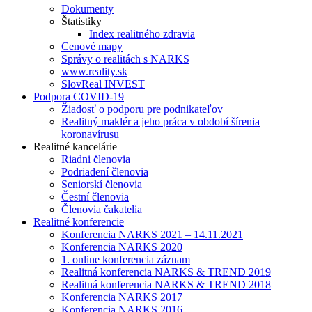
Dokumenty
Štatistiky
Index realitného zdravia
Cenové mapy
Správy o realitách s NARKS
www.reality.sk
SlovReal INVEST
Podpora COVID-19
Žiadosť o podporu pre podnikateľov
Realitný maklér a jeho práca v období šírenia
koronavírusu
Realitné kancelárie
Riadni členovia
Podriadení členovia
Seniorskí členovia
Čestní členovia
Členovia čakatelia
Realitné konferencie
Konferencia NARKS 2021 – 14.11.2021
Konferencia NARKS 2020
1. online konferencia záznam
Realitná konferencia NARKS & TREND 2019
Realitná konferencia NARKS & TREND 2018
Konferencia NARKS 2017
Konferencia NARKS 2016