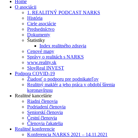
Home
O asociácii
1. REALITNÝ PODCAST NARKS
História
Ciele asociácie
Predsedníctvo
Dokumenty
Štatistiky
Index realitného zdravia
Cenové mapy
Správy o realitách s NARKS
www.reality.sk
SlovReal INVEST
Podpora COVID-19
Žiadosť o podporu pre podnikateľov
Realitný maklér a jeho práca v období šírenia
koronavírusu
Realitné kancelárie
Riadni členovia
Podriadení členovia
Seniorskí členovia
Čestní členovia
Členovia čakatelia
Realitné konferencie
Konferencia NARKS 2021 – 14.11.2021