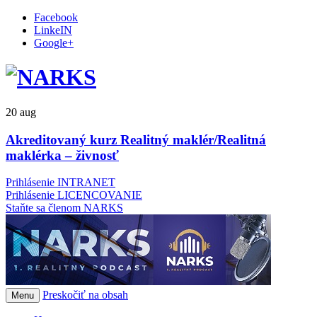
Facebook
LinkeIN
Google+
20
aug
Akreditovaný kurz Realitný maklér/Realitná
maklérka – živnosť
Prihlásenie INTRANET
Prihlásenie LICENCOVANIE
Staňte sa členom NARKS
Preskočiť na obsah
Menu