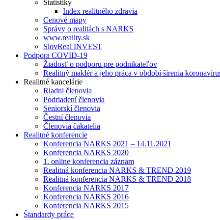
Štatistiky
Index realitného zdravia
Cenové mapy
Správy o realitách s NARKS
www.reality.sk
SlovReal INVEST
Podpora COVID-19
Žiadosť o podporu pre podnikateľov
Realitný maklér a jeho práca v období šírenia koronavíru
Realitné kancelárie
Riadni členovia
Podriadení členovia
Seniorskí členovia
Čestní členovia
Členovia čakatelia
Realitné konferencie
Konferencia NARKS 2021 – 14.11.2021
Konferencia NARKS 2020
1. online konferencia záznam
Realitná konferencia NARKS & TREND 2019
Realitná konferencia NARKS & TREND 2018
Konferencia NARKS 2017
Konferencia NARKS 2016
Konferencia NARKS 2015
Štandardy práce