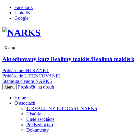
Facebook
LinkeIN
Google+
20
aug
Akreditovaný kurz Realitný maklér/Realitná maklérk
Prihlásenie INTRANET
Prihlásenie LICENCOVANIE
Staňte sa členom NARKS
Preskočiť na obsah
Menu
Home
O asociácii
1. REALITNÝ PODCAST NARKS
História
Ciele asociácie
Predsedníctvo
Dokumenty