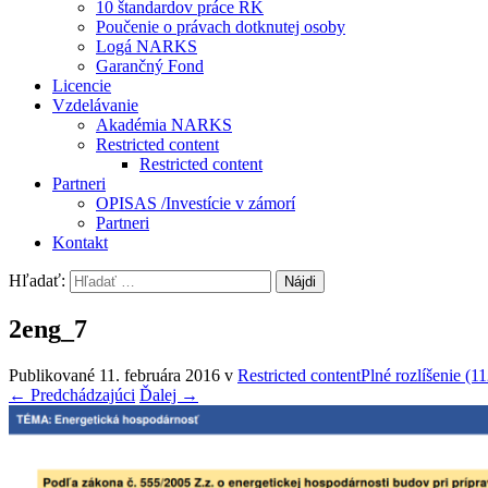
10 štandardov práce RK
Poučenie o právach dotknutej osoby
Logá NARKS
Garančný Fond
Licencie
Vzdelávanie
Akadémia NARKS
Restricted content
Restricted content
Partneri
OPISAS /Investície v zámorí
Partneri
Kontakt
Hľadať:
2eng_7
Publikované
11. februára 2016
v
Restricted content
Plné rozlíšenie (1
←
Predchádzajúci
Ďalej
→