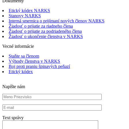
Dokumenty
Etický kódex NARKS
Stanovy NARKS
Interná smernica o prijímaní nových členov NARKS
Žiadosť o prijatie za riadneho člena
Žiadosť o prijatie za podriadeného člena
Žiadosť o ukončenie členstva v NARKS
Vecné informácie
Staňte sa členom
Výhody členstva v NARKS
Boj proti praniu špinavých peňazí
Etický kódex
Napíšte nám
Text správy