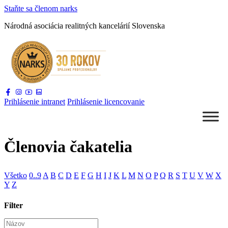
Staňte sa
členom narks
Národná asociácia
realitných kancelárií Slovenska
Prihlásenie
intranet
Prihlásenie
licencovanie
Členovia čakatelia
Všetko
0..9
A
B
C
D
E
F
G
H
I
J
K
L
M
N
O
P
Q
R
S
T
U
V
W
X
Y
Z
Filter
Názov