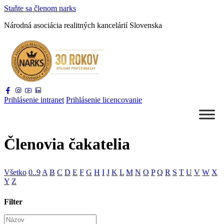
Staňte sa
členom narks
Národná asociácia
realitných kancelárií Slovenska
Prihlásenie
intranet
Prihlásenie
licencovanie
Členovia čakatelia
Všetko
0..9
A
B
C
D
E
F
G
H
I
J
K
L
M
N
O
P
Q
R
S
T
U
V
W
X
Y
Z
Filter
Názov