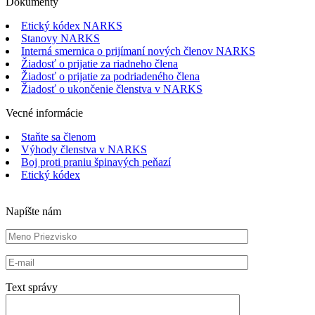
Dokumenty
Etický kódex NARKS
Stanovy NARKS
Interná smernica o prijímaní nových členov NARKS
Žiadosť o prijatie za riadneho člena
Žiadosť o prijatie za podriadeného člena
Žiadosť o ukončenie členstva v NARKS
Vecné informácie
Staňte sa členom
Výhody členstva v NARKS
Boj proti praniu špinavých peňazí
Etický kódex
Napíšte nám
Text správy