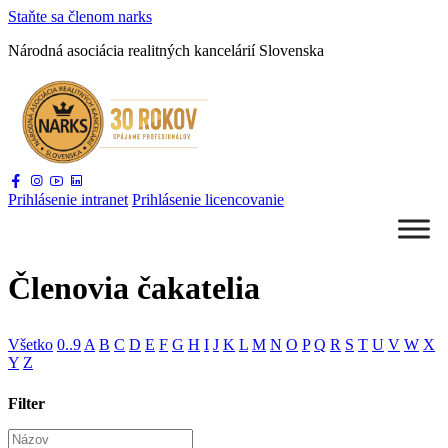
Staňte sa
členom narks
Národná asociácia
realitných kancelárií Slovenska
Prihlásenie
intranet
Prihlásenie
licencovanie
Členovia čakatelia
Všetko
0..9
A
B
C
D
E
F
G
H
I
J
K
L
M
N
O
P
Q
R
S
T
U
V
W
X
Y
Z
Filter
Názov