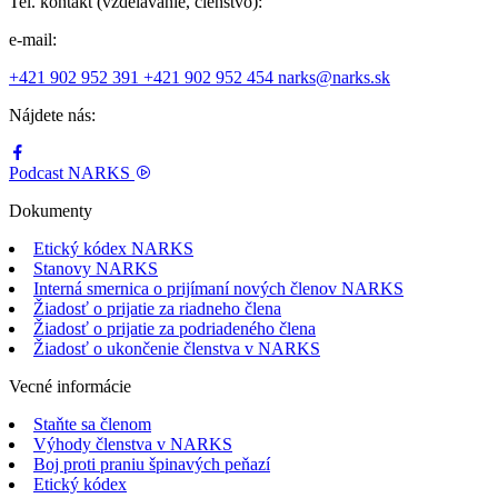
Tel. kontakt (vzdelávanie, členstvo):
e-mail:
+421 902 952 391
+421 902 952 454
narks@narks.sk
Nájdete nás:
Podcast
NARKS
Dokumenty
Etický kódex NARKS
Stanovy NARKS
Interná smernica o prijímaní nových členov NARKS
Žiadosť o prijatie za riadneho člena
Žiadosť o prijatie za podriadeného člena
Žiadosť o ukončenie členstva v NARKS
Vecné informácie
Staňte sa členom
Výhody členstva v NARKS
Boj proti praniu špinavých peňazí
Etický kódex