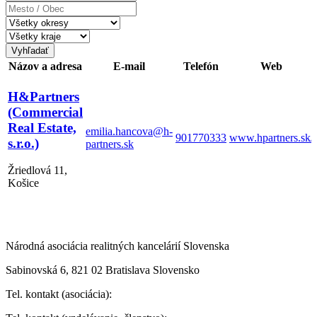
Mesto
/
Obec
Vyhľadať
Názov a adresa
E-mail
Telefón
Web
H&Partners
(Commercial
Real Estate,
emilia.hancova@h-
901770333
www.hpartners.sk/
s.r.o.)
partners.sk
Žriedlová 11,
Košice
Národná asociácia realitných kancelárií Slovenska
Sabinovská 6, 821 02 Bratislava Slovensko
Tel. kontakt (asociácia):