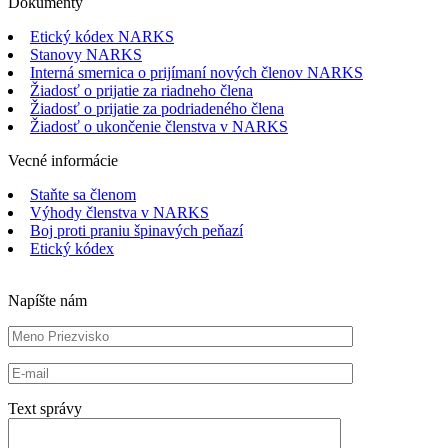
Dokumenty
Etický kódex NARKS
Stanovy NARKS
Interná smernica o prijímaní nových členov NARKS
Žiadosť o prijatie za riadneho člena
Žiadosť o prijatie za podriadeného člena
Žiadosť o ukončenie členstva v NARKS
Vecné informácie
Staňte sa členom
Výhody členstva v NARKS
Boj proti praniu špinavých peňazí
Etický kódex
Napíšte nám
Text správy