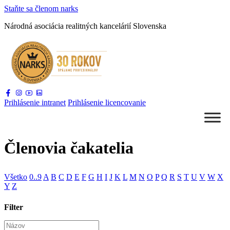
Staňte sa
členom narks
Národná asociácia
realitných kancelárií Slovenska
Prihlásenie
intranet
Prihlásenie
licencovanie
Členovia čakatelia
Všetko
0..9
A
B
C
D
E
F
G
H
I
J
K
L
M
N
O
P
Q
R
S
T
U
V
W
X
Y
Z
Filter
Názov