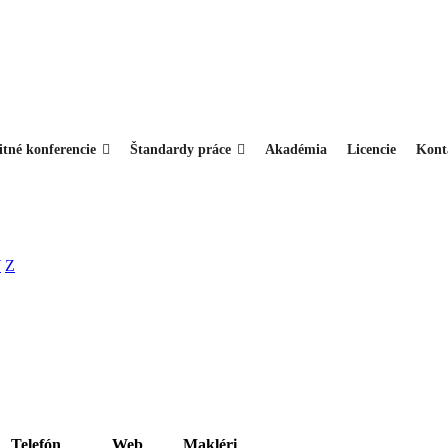
itné konferencie
Štandardy práce
Akadémia
Licencie
Kont
Y
Z
Telefón
Web
Makléri