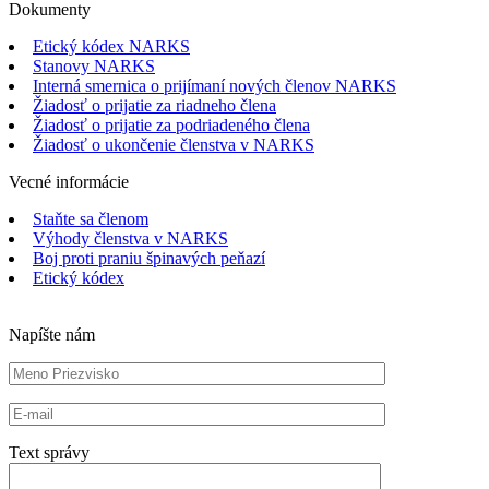
Dokumenty
Etický kódex NARKS
Stanovy NARKS
Interná smernica o prijímaní nových členov NARKS
Žiadosť o prijatie za riadneho člena
Žiadosť o prijatie za podriadeného člena
Žiadosť o ukončenie členstva v NARKS
Vecné informácie
Staňte sa členom
Výhody členstva v NARKS
Boj proti praniu špinavých peňazí
Etický kódex
Napíšte nám
Text správy