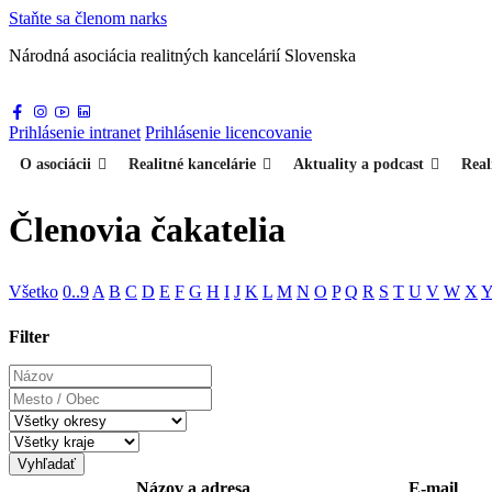
Staňte sa
členom narks
Národná asociácia
realitných kancelárií Slovenska
Prihlásenie
intranet
Prihlásenie
licencovanie
O asociácii
Realitné kancelárie
Aktuality a podcast
Real
Členovia čakatelia
Všetko
0..9
A
B
C
D
E
F
G
H
I
J
K
L
M
N
O
P
Q
R
S
T
U
V
W
X
Filter
Názov
Mesto
/
Obec
Vyhľadať
Názov a adresa
E-mail