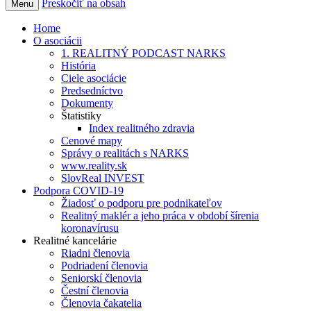
Preskočiť na obsah
Menu
Home
O asociácii
1. REALITNÝ PODCAST NARKS
História
Ciele asociácie
Predsedníctvo
Dokumenty
Štatistiky
Index realitného zdravia
Cenové mapy
Správy o realitách s NARKS
www.reality.sk
SlovReal INVEST
Podpora COVID-19
Žiadosť o podporu pre podnikateľov
Realitný maklér a jeho práca v období šírenia
koronavírusu
Realitné kancelárie
Riadni členovia
Podriadení členovia
Seniorskí členovia
Čestní členovia
Členovia čakatelia