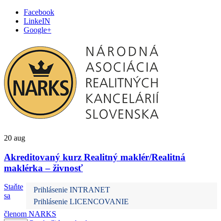
Facebook
LinkeIN
Google+
20
aug
Akreditovaný kurz Realitný maklér/Realitná
maklérka – živnosť
Staňte
Prihlásenie INTRANET
sa
Prihlásenie LICENCOVANIE
členom NARKS