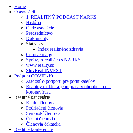
Home
O asociácii
1. REALITNÝ PODCAST NARKS
História
Ciele asociácie
Predsedníctvo
Dokumenty
Štatistiky
Index realitného zdravia
Cenové mapy
Správy o realitách s NARKS
www.reality.sk
SlovReal INVEST
Podpora COVID-19
Žiadosť o podporu pre podnikateľov
Realitný maklér a jeho práca v období šírenia
koronavírusu
Realitné kancelárie
Riadni členovia
Podriadení členovia
Seniorskí členovia
Čestní členovia
Členovia čakatelia
Realitné konferencie