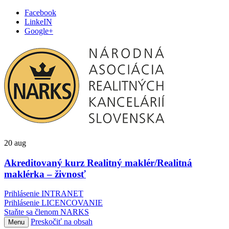
Facebook
LinkeIN
Google+
20
aug
Akreditovaný kurz Realitný maklér/Realitná
maklérka – živnosť
Prihlásenie INTRANET
Prihlásenie LICENCOVANIE
Staňte sa členom NARKS
Preskočiť na obsah
Menu