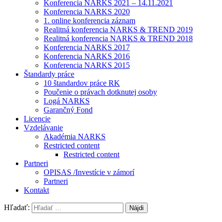
Konferencia NARKS 2021 – 14.11.2021
Konferencia NARKS 2020
1. online konferencia záznam
Realitná konferencia NARKS & TREND 2019
Realitná konferencia NARKS & TREND 2018
Konferencia NARKS 2017
Konferencia NARKS 2016
Konferencia NARKS 2015
Štandardy práce
10 štandardov práce RK
Poučenie o právach dotknutej osoby
Logá NARKS
Garančný Fond
Licencie
Vzdelávanie
Akadémia NARKS
Restricted content
Restricted content
Partneri
OPISAS /Investície v zámorí
Partneri
Kontakt
Hľadať: