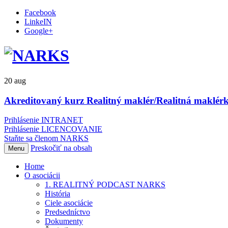
Facebook
LinkeIN
Google+
20
aug
Akreditovaný kurz Realitný maklér/Realitná maklérk
Prihlásenie INTRANET
Prihlásenie LICENCOVANIE
Staňte sa členom NARKS
Preskočiť na obsah
Menu
Home
O asociácii
1. REALITNÝ PODCAST NARKS
História
Ciele asociácie
Predsedníctvo
Dokumenty