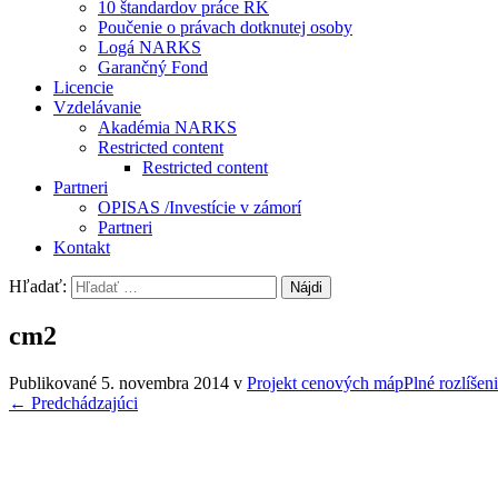
10 štandardov práce RK
Poučenie o právach dotknutej osoby
Logá NARKS
Garančný Fond
Licencie
Vzdelávanie
Akadémia NARKS
Restricted content
Restricted content
Partneri
OPISAS /Investície v zámorí
Partneri
Kontakt
Hľadať:
cm2
Publikované
5. novembra 2014
v
Projekt cenových máp
Plné rozlíšen
←
Predchádzajúci