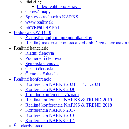
Štatistiky
Index realitného zdravia
Cenové mapy
Správy o realitách s NARKS
www.reality.sk
SlovReal INVEST
Podpora COVID-19
Žiadosť o podporu pre podnikateľov
Realitný maklér a jeho práca v období šírenia koronavíru
Realitné kancelárie
Riadni členovia
Podriadení členovia
Seniorskí členovia
Čestní členovia
Členovia čakatelia
Realitné konferencie
Konferencia NARKS 2021 – 14.11.2021
Konferencia NARKS 2020
1. online konferencia záznam
Realitná konferencia NARKS & TREND 2019
Realitná konferencia NARKS & TREND 2018
Konferencia NARKS 2017
Konferencia NARKS 2016
Konferencia NARKS 2015
Štandardy práce