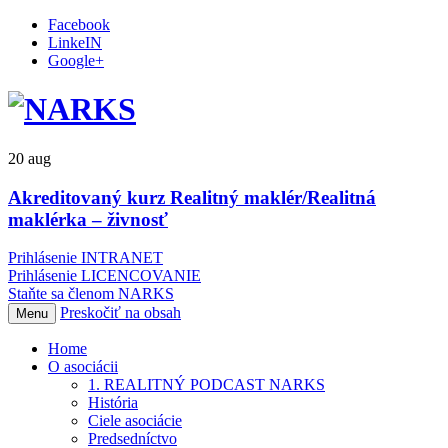
Facebook
LinkeIN
Google+
20
aug
Akreditovaný kurz Realitný maklér/Realitná
maklérka – živnosť
Prihlásenie INTRANET
Prihlásenie LICENCOVANIE
Staňte sa členom NARKS
Preskočiť na obsah
Menu
Home
O asociácii
1. REALITNÝ PODCAST NARKS
História
Ciele asociácie
Predsedníctvo