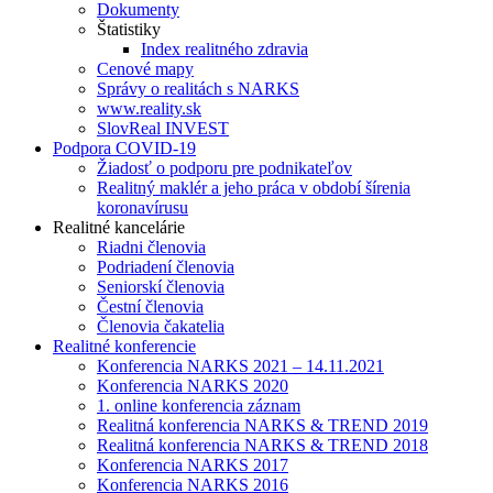
Dokumenty
Štatistiky
Index realitného zdravia
Cenové mapy
Správy o realitách s NARKS
www.reality.sk
SlovReal INVEST
Podpora COVID-19
Žiadosť o podporu pre podnikateľov
Realitný maklér a jeho práca v období šírenia
koronavírusu
Realitné kancelárie
Riadni členovia
Podriadení členovia
Seniorskí členovia
Čestní členovia
Členovia čakatelia
Realitné konferencie
Konferencia NARKS 2021 – 14.11.2021
Konferencia NARKS 2020
1. online konferencia záznam
Realitná konferencia NARKS & TREND 2019
Realitná konferencia NARKS & TREND 2018
Konferencia NARKS 2017
Konferencia NARKS 2016