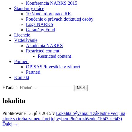
Konferencia NARKS 2015
Štandardy práce
10 štandardov práce RK
Poučenie o právach dotknutej osoby
Logá NARKS
Garančný Fond
Licencie
Vzdelávanie
Akadémia NARKS
Restricted content
Restricted content
Partneri
OPISAS /Investície v zámorí
Partneri
Kontakt
Hľadať:
lokalita
Publikované
13. júla 2015
v
Lokalita bývania: 4 základné veci, na
ktoré sa treba zamerať pri jej výbere
Plné rozlíšenie (1043 × 643)
Ďalej
→