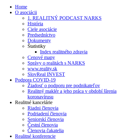
Home
O asociácii
1. REALITNÝ PODCAST NARKS
História
Ciele asociácie
Predsedníctvo
Dokumenty
Štatistiky
Index realitného zdravia
Cenové mapy
Správy o realitách s NARKS
www.reality.sk
SlovReal INVEST
Podpora COVID-19
Žiadosť o podporu pre podnikateľov
Realitný maklér a jeho práca v období šírenia
koronavírusu
Realitné kancelárie
Riadni členovia
Podriadení členovia
Seniorskí členovia
Čestní členovia
Členovia čakatelia
Realitné konferencie