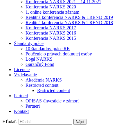
Konferencia NARKS 2021 – 14.11.2021
Konferencia NARKS 2020
1. online konferencia záznam
Realitná konferencia NARKS & TREND 2019
Realitná konferencia NARKS & TREND 2018
Konferencia NARKS 2017
Konferencia NARKS 2016
Konferencia NARKS 2015
Štandardy práce
10 štandardov práce RK
Poučenie o právach dotknutej osoby
Logá NARKS
Garančný Fond
Licencie
Vzdelávanie
Akadémia NARKS
Restricted content
Restricted content
Partneri
OPISAS /Investície v zámorí
Partneri
Kontakt
Hľadať: