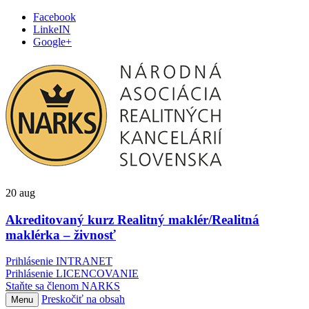
Facebook
LinkeIN
Google+
20
aug
Akreditovaný kurz Realitný maklér/Realitná
maklérka – živnosť
Prihlásenie INTRANET
Prihlásenie LICENCOVANIE
Staňte sa členom NARKS
Preskočiť na obsah
Menu