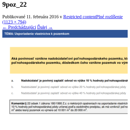
9poz_22
Publikované
11. februára 2016
v
Restricted content
Plné rozlíšenie
(1123 × 794)
←
Predchádzajúci
Ďalej
→