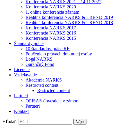
Konferencia NARKS 2021 – 14.11.2021
Konferencia NARKS 2020
1. online konferencia záznam
Realitná konferencia NARKS & TREND 2019
Realitná konferencia NARKS & TREND 2018
Konferencia NARKS 2017
Konferencia NARKS 2016
Konferencia NARKS 2015
Štandardy práce
10 štandardov práce RK
Poučenie o právach dotknutej osoby
Logá NARKS
Garančný Fond
Licencie
Vzdelávanie
Akadémia NARKS
Restricted content
Restricted content
Partneri
OPISAS /Investície v zámorí
Partneri
Kontakt
Hľadať: