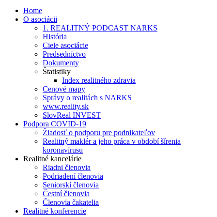
Home
O asociácii
1. REALITNÝ PODCAST NARKS
História
Ciele asociácie
Predsedníctvo
Dokumenty
Štatistiky
Index realitného zdravia
Cenové mapy
Správy o realitách s NARKS
www.reality.sk
SlovReal INVEST
Podpora COVID-19
Žiadosť o podporu pre podnikateľov
Realitný maklér a jeho práca v období šírenia
koronavírusu
Realitné kancelárie
Riadni členovia
Podriadení členovia
Seniorskí členovia
Čestní členovia
Členovia čakatelia
Realitné konferencie