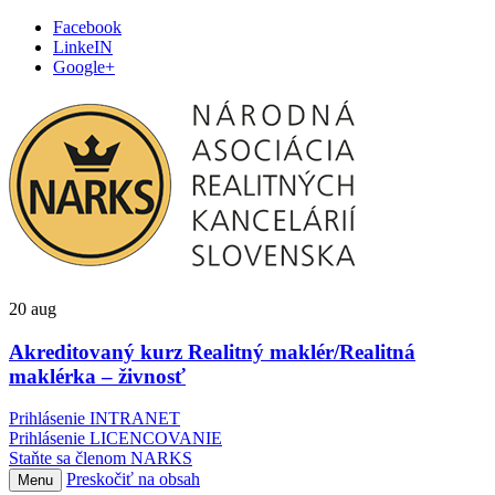
Facebook
LinkeIN
Google+
20
aug
Akreditovaný kurz Realitný maklér/Realitná
maklérka – živnosť
Prihlásenie INTRANET
Prihlásenie LICENCOVANIE
Staňte sa členom NARKS
Preskočiť na obsah
Menu