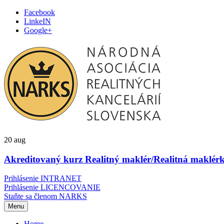
Facebook
LinkeIN
Google+
20
aug
Akreditovaný kurz Realitný maklér/Realitná maklérk
Prihlásenie INTRANET
Prihlásenie LICENCOVANIE
Staňte sa členom NARKS
Preskočiť
Menu
na
obsah
Home