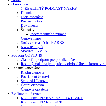
O asociácii
1. REALITNÝ PODCAST NARKS
História
Ciele asociácie
Predsedníctvo
Dokumenty
Štatistiky
Index realitného zdravia
Cenové mapy
Správy o realitách s NARKS
www.reality.sk
SlovReal INVEST
Podpora COVID-19
Žiadosť o podporu pre podnikateľov
Realitný maklér a jeho práca v období šírenia koronavíru
Realitné kancelárie
Riadni členovia
Podriadení členovia
Seniorskí členovia
Čestní členovia
Členovia čakatelia
Realitné konferencie
Konferencia NARKS 2021 – 14.11.2021
Konferencia NARKS 2020