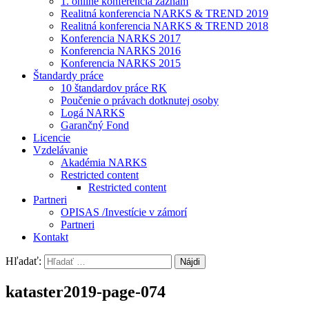
1. online konferencia záznam
Realitná konferencia NARKS & TREND 2019
Realitná konferencia NARKS & TREND 2018
Konferencia NARKS 2017
Konferencia NARKS 2016
Konferencia NARKS 2015
Štandardy práce
10 štandardov práce RK
Poučenie o právach dotknutej osoby
Logá NARKS
Garančný Fond
Licencie
Vzdelávanie
Akadémia NARKS
Restricted content
Restricted content
Partneri
OPISAS /Investície v zámorí
Partneri
Kontakt
Hľadať:
kataster2019-page-074