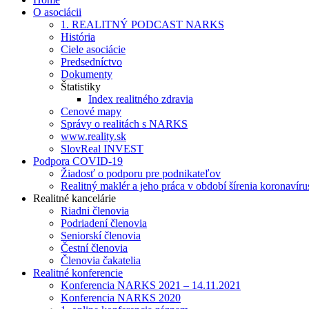
O asociácii
1. REALITNÝ PODCAST NARKS
História
Ciele asociácie
Predsedníctvo
Dokumenty
Štatistiky
Index realitného zdravia
Cenové mapy
Správy o realitách s NARKS
www.reality.sk
SlovReal INVEST
Podpora COVID-19
Žiadosť o podporu pre podnikateľov
Realitný maklér a jeho práca v období šírenia koronavíru
Realitné kancelárie
Riadni členovia
Podriadení členovia
Seniorskí členovia
Čestní členovia
Členovia čakatelia
Realitné konferencie
Konferencia NARKS 2021 – 14.11.2021
Konferencia NARKS 2020