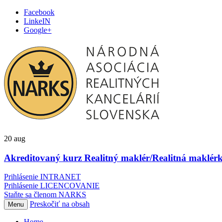
Facebook
LinkeIN
Google+
20
aug
Akreditovaný kurz Realitný maklér/Realitná maklérk
Prihlásenie INTRANET
Prihlásenie LICENCOVANIE
Staňte sa členom NARKS
Preskočiť na obsah
Menu
Home