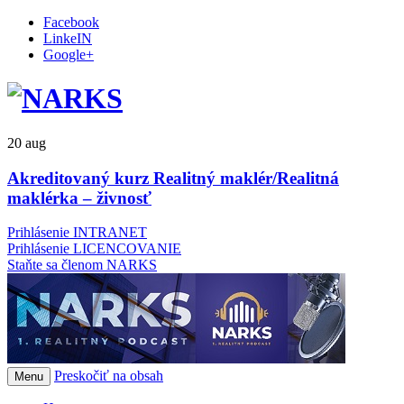
Facebook
LinkeIN
Google+
20
aug
Akreditovaný kurz Realitný maklér/Realitná
maklérka – živnosť
Prihlásenie INTRANET
Prihlásenie LICENCOVANIE
Staňte sa členom NARKS
Preskočiť na obsah
Menu