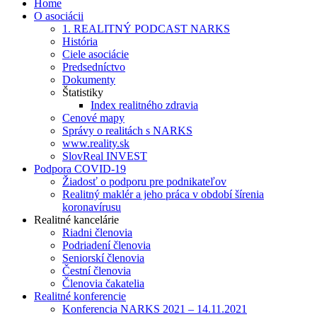
Home
O asociácii
1. REALITNÝ PODCAST NARKS
História
Ciele asociácie
Predsedníctvo
Dokumenty
Štatistiky
Index realitného zdravia
Cenové mapy
Správy o realitách s NARKS
www.reality.sk
SlovReal INVEST
Podpora COVID-19
Žiadosť o podporu pre podnikateľov
Realitný maklér a jeho práca v období šírenia
koronavírusu
Realitné kancelárie
Riadni členovia
Podriadení členovia
Seniorskí členovia
Čestní členovia
Členovia čakatelia
Realitné konferencie
Konferencia NARKS 2021 – 14.11.2021