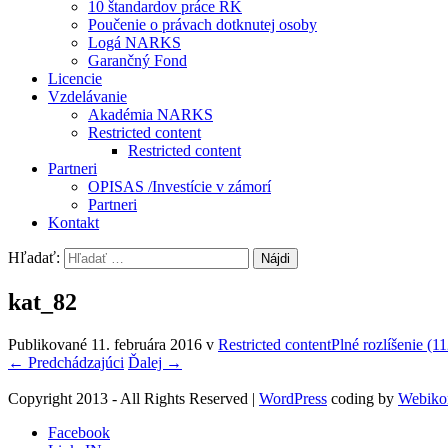
10 štandardov práce RK
Poučenie o právach dotknutej osoby
Logá NARKS
Garančný Fond
Licencie
Vzdelávanie
Akadémia NARKS
Restricted content
Restricted content
Partneri
OPISAS /Investície v zámorí
Partneri
Kontakt
Hľadať:
kat_82
Publikované
11. februára 2016
v
Restricted content
Plné rozlíšenie (1
←
Predchádzajúci
Ďalej
→
Copyright 2013 - All Rights Reserved
|
WordPress
coding by
Webiko
Facebook