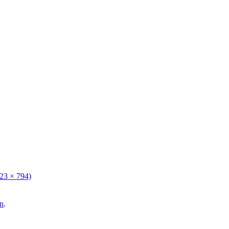
123 × 794)
n
.