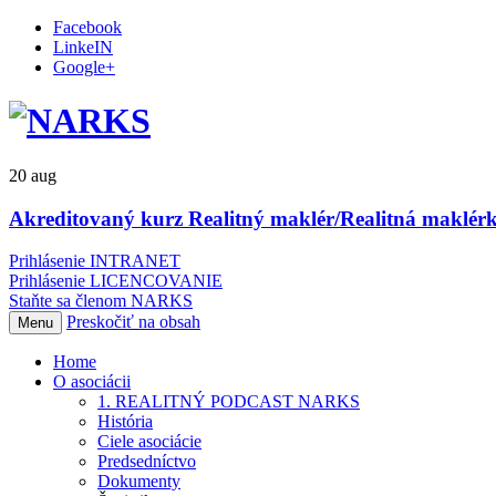
Facebook
LinkeIN
Google+
20
aug
Akreditovaný kurz Realitný maklér/Realitná maklérk
Prihlásenie INTRANET
Prihlásenie LICENCOVANIE
Staňte sa členom NARKS
Preskočiť na obsah
Menu
Home
O asociácii
1. REALITNÝ PODCAST NARKS
História
Ciele asociácie
Predsedníctvo
Dokumenty