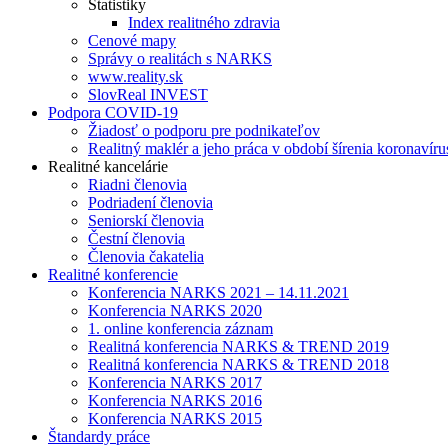
Štatistiky
Index realitného zdravia
Cenové mapy
Správy o realitách s NARKS
www.reality.sk
SlovReal INVEST
Podpora COVID-19
Žiadosť o podporu pre podnikateľov
Realitný maklér a jeho práca v období šírenia koronavíru
Realitné kancelárie
Riadni členovia
Podriadení členovia
Seniorskí členovia
Čestní členovia
Členovia čakatelia
Realitné konferencie
Konferencia NARKS 2021 – 14.11.2021
Konferencia NARKS 2020
1. online konferencia záznam
Realitná konferencia NARKS & TREND 2019
Realitná konferencia NARKS & TREND 2018
Konferencia NARKS 2017
Konferencia NARKS 2016
Konferencia NARKS 2015
Štandardy práce