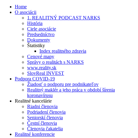
Home
O asociácii
1. REALITNÝ PODCAST NARKS
História
Ciele asociácie
Predsedníctvo
Dokumenty
Štatistiky
Index realitného zdravia
Cenové mapy
Správy o realitách s NARKS
www.reality.sk
SlovReal INVEST
Podpora COVID-19
Žiadosť o podporu pre podnikateľov
Realitný maklér a jeho práca v období šírenia
koronavírusu
Realitné kancelárie
Riadni členovia
Podriadení členovia
Seniorskí členovia
Čestní členovia
Členovia čakatelia
Realitné konferencie