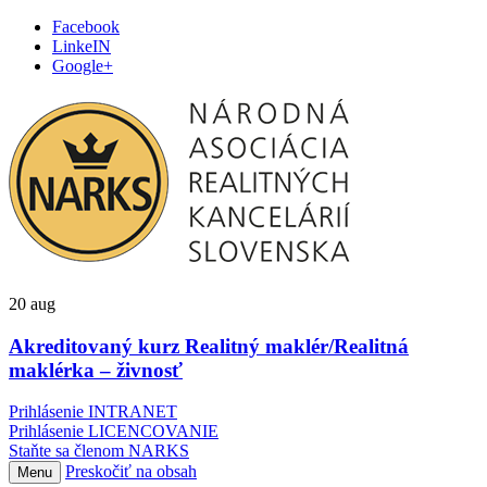
Facebook
LinkeIN
Google+
20
aug
Akreditovaný kurz Realitný maklér/Realitná
maklérka – živnosť
Prihlásenie INTRANET
Prihlásenie LICENCOVANIE
Staňte sa členom NARKS
Preskočiť na obsah
Menu