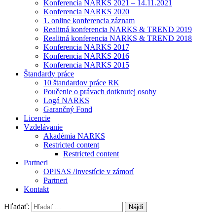
Konferencia NARKS 2021 – 14.11.2021
Konferencia NARKS 2020
1. online konferencia záznam
Realitná konferencia NARKS & TREND 2019
Realitná konferencia NARKS & TREND 2018
Konferencia NARKS 2017
Konferencia NARKS 2016
Konferencia NARKS 2015
Štandardy práce
10 štandardov práce RK
Poučenie o právach dotknutej osoby
Logá NARKS
Garančný Fond
Licencie
Vzdelávanie
Akadémia NARKS
Restricted content
Restricted content
Partneri
OPISAS /Investície v zámorí
Partneri
Kontakt
Hľadať: