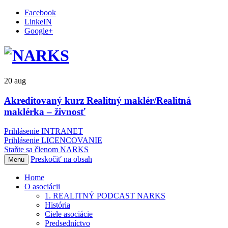
Facebook
LinkeIN
Google+
20
aug
Akreditovaný kurz Realitný maklér/Realitná
maklérka – živnosť
Prihlásenie INTRANET
Prihlásenie LICENCOVANIE
Staňte sa členom NARKS
Preskočiť na obsah
Menu
Home
O asociácii
1. REALITNÝ PODCAST NARKS
História
Ciele asociácie
Predsedníctvo