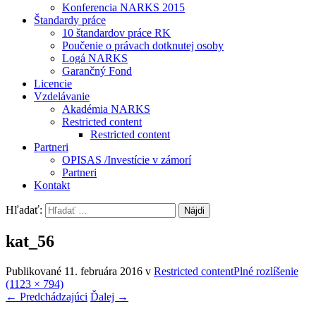
Konferencia NARKS 2015
Štandardy práce
10 štandardov práce RK
Poučenie o právach dotknutej osoby
Logá NARKS
Garančný Fond
Licencie
Vzdelávanie
Akadémia NARKS
Restricted content
Restricted content
Partneri
OPISAS /Investície v zámorí
Partneri
Kontakt
Hľadať:
kat_56
Publikované
11. februára 2016
v
Restricted content
Plné rozlíšenie
(1123 × 794)
←
Predchádzajúci
Ďalej
→