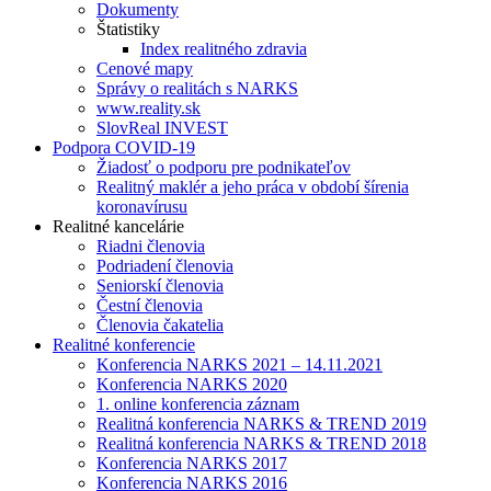
Dokumenty
Štatistiky
Index realitného zdravia
Cenové mapy
Správy o realitách s NARKS
www.reality.sk
SlovReal INVEST
Podpora COVID-19
Žiadosť o podporu pre podnikateľov
Realitný maklér a jeho práca v období šírenia
koronavírusu
Realitné kancelárie
Riadni členovia
Podriadení členovia
Seniorskí členovia
Čestní členovia
Členovia čakatelia
Realitné konferencie
Konferencia NARKS 2021 – 14.11.2021
Konferencia NARKS 2020
1. online konferencia záznam
Realitná konferencia NARKS & TREND 2019
Realitná konferencia NARKS & TREND 2018
Konferencia NARKS 2017
Konferencia NARKS 2016