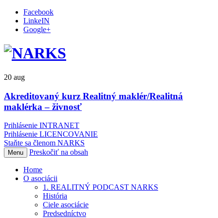
Facebook
LinkeIN
Google+
20
aug
Akreditovaný kurz Realitný maklér/Realitná
maklérka – živnosť
Prihlásenie INTRANET
Prihlásenie LICENCOVANIE
Staňte sa členom NARKS
Preskočiť na obsah
Menu
Home
O asociácii
1. REALITNÝ PODCAST NARKS
História
Ciele asociácie
Predsedníctvo