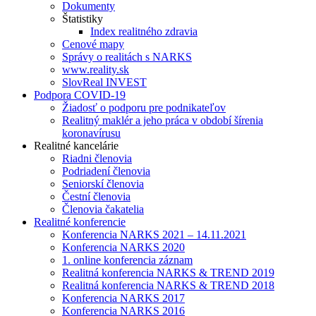
Dokumenty
Štatistiky
Index realitného zdravia
Cenové mapy
Správy o realitách s NARKS
www.reality.sk
SlovReal INVEST
Podpora COVID-19
Žiadosť o podporu pre podnikateľov
Realitný maklér a jeho práca v období šírenia
koronavírusu
Realitné kancelárie
Riadni členovia
Podriadení členovia
Seniorskí členovia
Čestní členovia
Členovia čakatelia
Realitné konferencie
Konferencia NARKS 2021 – 14.11.2021
Konferencia NARKS 2020
1. online konferencia záznam
Realitná konferencia NARKS & TREND 2019
Realitná konferencia NARKS & TREND 2018
Konferencia NARKS 2017
Konferencia NARKS 2016