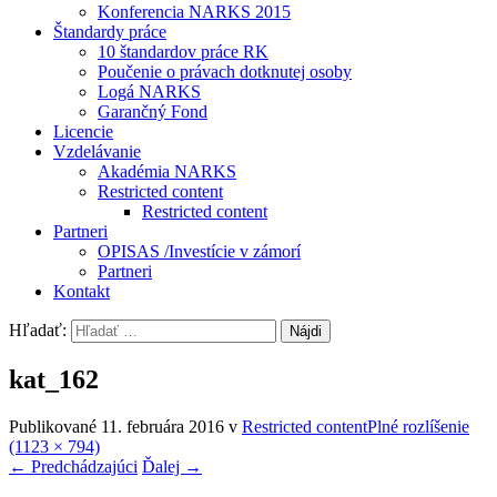
Konferencia NARKS 2015
Štandardy práce
10 štandardov práce RK
Poučenie o právach dotknutej osoby
Logá NARKS
Garančný Fond
Licencie
Vzdelávanie
Akadémia NARKS
Restricted content
Restricted content
Partneri
OPISAS /Investície v zámorí
Partneri
Kontakt
Hľadať:
kat_162
Publikované
11. februára 2016
v
Restricted content
Plné rozlíšenie
(1123 × 794)
←
Predchádzajúci
Ďalej
→