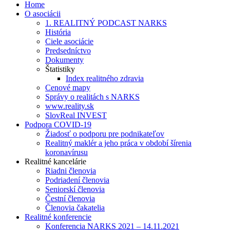
Home
O asociácii
1. REALITNÝ PODCAST NARKS
História
Ciele asociácie
Predsedníctvo
Dokumenty
Štatistiky
Index realitného zdravia
Cenové mapy
Správy o realitách s NARKS
www.reality.sk
SlovReal INVEST
Podpora COVID-19
Žiadosť o podporu pre podnikateľov
Realitný maklér a jeho práca v období šírenia
koronavírusu
Realitné kancelárie
Riadni členovia
Podriadení členovia
Seniorskí členovia
Čestní členovia
Členovia čakatelia
Realitné konferencie
Konferencia NARKS 2021 – 14.11.2021