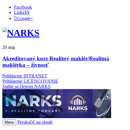
Facebook
LinkeIN
Google+
20
aug
Akreditovaný kurz Realitný maklér/Realitná
maklérka – živnosť
Prihlásenie INTRANET
Prihlásenie LICENCOVANIE
Staňte sa členom NARKS
Preskočiť na obsah
Menu