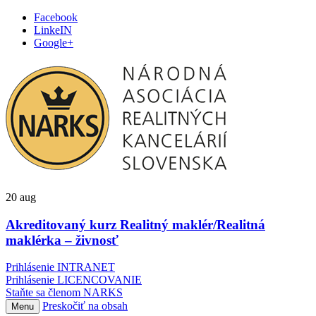
Facebook
LinkeIN
Google+
20
aug
Akreditovaný kurz Realitný maklér/Realitná
maklérka – živnosť
Prihlásenie INTRANET
Prihlásenie LICENCOVANIE
Staňte sa členom NARKS
Preskočiť na obsah
Menu