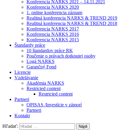
Konferencia NARKS 2021 – 14.11.2021
Konferencia NARKS 2020
1. online konferencia záznam
Realitná konferencia NARKS & TREND 2019
Realitná konferencia NARKS & TREND 2018
Konferencia NARKS 2017
Konferencia NARKS 2016
Konferencia NARKS 2015
Štandardy práce
10 štandardov práce RK
Poučenie o právach dotknutej osoby
Logá NARKS
Garančný Fond
Licencie
Vzdelávanie
Akadémia NARKS
Restricted content
Restricted content
Partneri
OPISAS /Investície v zámorí
Partneri
Kontakt
Hľadať: