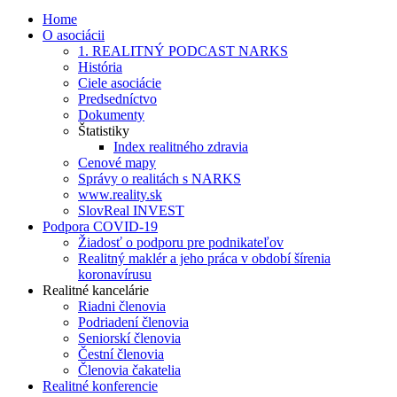
Home
O asociácii
1. REALITNÝ PODCAST NARKS
História
Ciele asociácie
Predsedníctvo
Dokumenty
Štatistiky
Index realitného zdravia
Cenové mapy
Správy o realitách s NARKS
www.reality.sk
SlovReal INVEST
Podpora COVID-19
Žiadosť o podporu pre podnikateľov
Realitný maklér a jeho práca v období šírenia
koronavírusu
Realitné kancelárie
Riadni členovia
Podriadení členovia
Seniorskí členovia
Čestní členovia
Členovia čakatelia
Realitné konferencie