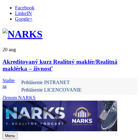
Facebook
LinkeIN
Google+
20
aug
Akreditovaný kurz Realitný maklér/Realitná
maklérka – živnosť
Staňte
Prihlásenie INTRANET
sa
Prihlásenie LICENCOVANIE
členom NARKS
Preskočiť
Menu