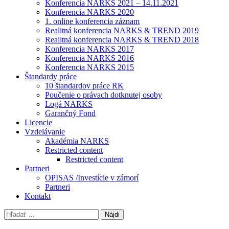
Konferencia NARKS 2021 – 14.11.2021
Konferencia NARKS 2020
1. online konferencia záznam
Realitná konferencia NARKS & TREND 2019
Realitná konferencia NARKS & TREND 2018
Konferencia NARKS 2017
Konferencia NARKS 2016
Konferencia NARKS 2015
Štandardy práce
10 štandardov práce RK
Poučenie o právach dotknutej osoby
Logá NARKS
Garančný Fond
Licencie
Vzdelávanie
Akadémia NARKS
Restricted content
Restricted content
Partneri
OPISAS /Investície v zámorí
Partneri
Kontakt
Hľadať: