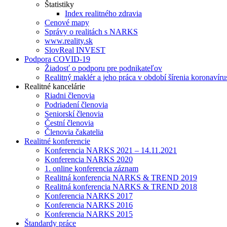
Štatistiky
Index realitného zdravia
Cenové mapy
Správy o realitách s NARKS
www.reality.sk
SlovReal INVEST
Podpora COVID-19
Žiadosť o podporu pre podnikateľov
Realitný maklér a jeho práca v období šírenia koronavíru
Realitné kancelárie
Riadni členovia
Podriadení členovia
Seniorskí členovia
Čestní členovia
Členovia čakatelia
Realitné konferencie
Konferencia NARKS 2021 – 14.11.2021
Konferencia NARKS 2020
1. online konferencia záznam
Realitná konferencia NARKS & TREND 2019
Realitná konferencia NARKS & TREND 2018
Konferencia NARKS 2017
Konferencia NARKS 2016
Konferencia NARKS 2015
Štandardy práce