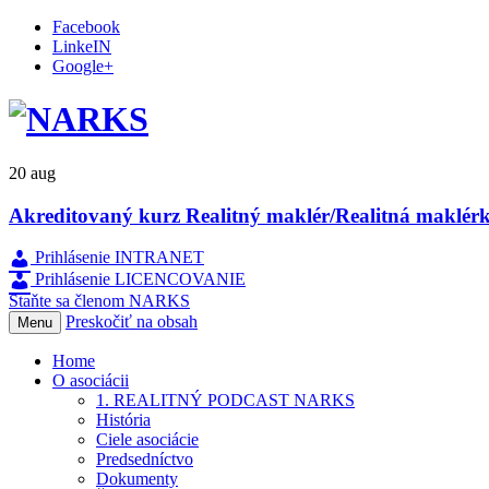
Facebook
LinkeIN
Google+
20
aug
Akreditovaný kurz Realitný maklér/Realitná maklérk
Prihlásenie INTRANET
Prihlásenie LICENCOVANIE
Staňte sa členom NARKS
Preskočiť na obsah
Menu
Home
O asociácii
1. REALITNÝ PODCAST NARKS
História
Ciele asociácie
Predsedníctvo
Dokumenty