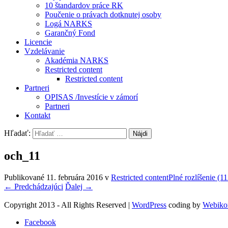
10 štandardov práce RK
Poučenie o právach dotknutej osoby
Logá NARKS
Garančný Fond
Licencie
Vzdelávanie
Akadémia NARKS
Restricted content
Restricted content
Partneri
OPISAS /Investície v zámorí
Partneri
Kontakt
Hľadať:
och_11
Publikované
11. februára 2016
v
Restricted content
Plné rozlíšenie (1
←
Predchádzajúci
Ďalej
→
Copyright 2013 - All Rights Reserved
|
WordPress
coding by
Webiko
Facebook