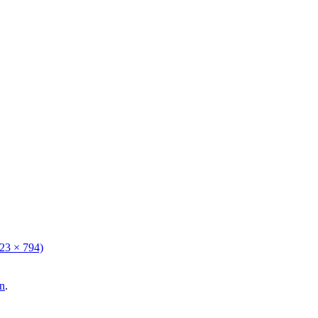
123 × 794)
n
.