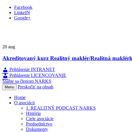
Facebook
LinkeIN
Google+
20
aug
Akreditovaný kurz Realitný maklér/Realitná maklérk
Prihlásenie INTRANET
Prihlásenie LICENCOVANIE
Staňte sa členom NARKS
Preskočiť na obsah
Menu
Home
O asociácii
1. REALITNÝ PODCAST NARKS
História
Ciele asociácie
Predsedníctvo
Dokumenty