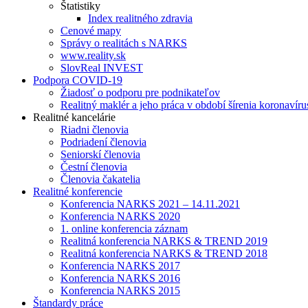
Štatistiky
Index realitného zdravia
Cenové mapy
Správy o realitách s NARKS
www.reality.sk
SlovReal INVEST
Podpora COVID-19
Žiadosť o podporu pre podnikateľov
Realitný maklér a jeho práca v období šírenia koronavíru
Realitné kancelárie
Riadni členovia
Podriadení členovia
Seniorskí členovia
Čestní členovia
Členovia čakatelia
Realitné konferencie
Konferencia NARKS 2021 – 14.11.2021
Konferencia NARKS 2020
1. online konferencia záznam
Realitná konferencia NARKS & TREND 2019
Realitná konferencia NARKS & TREND 2018
Konferencia NARKS 2017
Konferencia NARKS 2016
Konferencia NARKS 2015
Štandardy práce