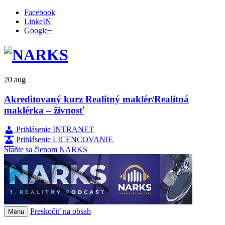
Facebook
LinkeIN
Google+
20
aug
Akreditovaný kurz Realitný maklér/Realitná
maklérka – živnosť
Prihlásenie INTRANET
Prihlásenie LICENCOVANIE
Staňte sa členom NARKS
Preskočiť na obsah
Menu