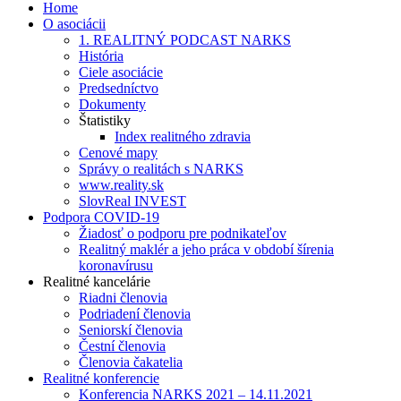
Home
O asociácii
1. REALITNÝ PODCAST NARKS
História
Ciele asociácie
Predsedníctvo
Dokumenty
Štatistiky
Index realitného zdravia
Cenové mapy
Správy o realitách s NARKS
www.reality.sk
SlovReal INVEST
Podpora COVID-19
Žiadosť o podporu pre podnikateľov
Realitný maklér a jeho práca v období šírenia
koronavírusu
Realitné kancelárie
Riadni členovia
Podriadení členovia
Seniorskí členovia
Čestní členovia
Členovia čakatelia
Realitné konferencie
Konferencia NARKS 2021 – 14.11.2021