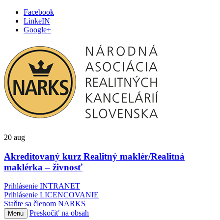
Facebook
LinkeIN
Google+
20
aug
Akreditovaný kurz Realitný maklér/Realitná
maklérka – živnosť
Prihlásenie INTRANET
Prihlásenie LICENCOVANIE
Staňte sa členom NARKS
Preskočiť na obsah
Menu