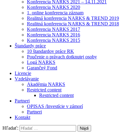
Konferencia NARKS 2021 – 14.11.2021
Konferencia NARKS 2020
1. online konferencia záznam
Realitná konferencia NARKS & TREND 2019
Realitná konferencia NARKS & TREND 2018
Konferencia NARKS 2017
Konferencia NARKS 2016
Konferencia NARKS 2015
Štandardy práce
10 štandardov práce RK
Poučenie o právach dotknutej osoby
Logá NARKS
Garančný Fond
Licencie
Vzdelávanie
Akadémia NARKS
Restricted content
Restricted content
Partneri
OPISAS /Investície v zámorí
Partneri
Kontakt
Hľadať: