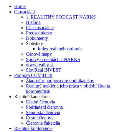
Home
O asociácii
1. REALITNÝ PODCAST NARKS
História
Ciele asociácie
Predsedníctvo
Dokumenty
Štatistiky
Index realitného zdravia
Cenové mapy
Správy o realitách s NARKS
www.reality.sk
SlovReal INVEST
Podpora COVID-19
Žiadosť o podporu pre podnikateľov
Realitný maklér a jeho práca v období šírenia
koronavírusu
Realitné kancelárie
Riadni členovia
Podriadení členovia
Seniorskí členovia
Čestní členovia
Členovia čakatelia
Realitné konferencie