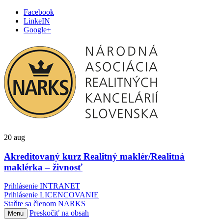
Facebook
LinkeIN
Google+
20
aug
Akreditovaný kurz Realitný maklér/Realitná
maklérka – živnosť
Prihlásenie INTRANET
Prihlásenie LICENCOVANIE
Staňte sa členom NARKS
Preskočiť na obsah
Menu