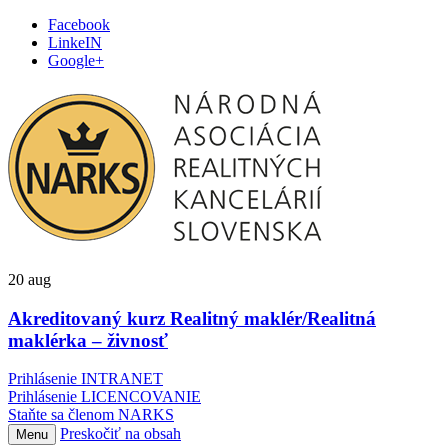
Facebook
LinkeIN
Google+
20
aug
Akreditovaný kurz Realitný maklér/Realitná
maklérka – živnosť
Prihlásenie INTRANET
Prihlásenie LICENCOVANIE
Staňte sa členom NARKS
Preskočiť na obsah
Menu