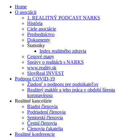
Home
O asociácii
1. REALITNÝ PODCAST NARKS
História
Ciele asociácie
Predsedníctvo
Dokumenty
Štatistiky
Index realitného zdravia
Cenové mapy
Správy o realitách s NARKS
www.reality.sk
SlovReal INVEST
Podpora COVID-19
Žiadosť o podporu pre podnikateľov
Realitný maklér a jeho práca v období šírenia
koronavírusu
Realitné kancelárie
Riadni členovia
Podriadení členovia
Seniorskí členovia
Čestní členovia
Členovia čakatelia
Realitné konferencie