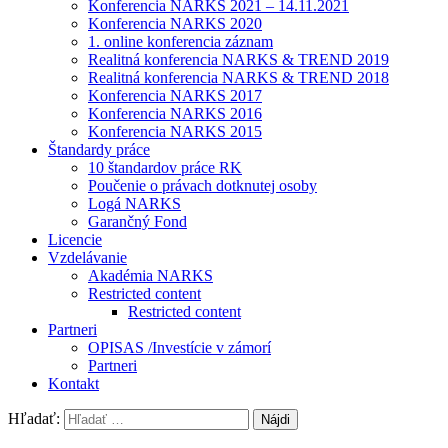
Konferencia NARKS 2021 – 14.11.2021
Konferencia NARKS 2020
1. online konferencia záznam
Realitná konferencia NARKS & TREND 2019
Realitná konferencia NARKS & TREND 2018
Konferencia NARKS 2017
Konferencia NARKS 2016
Konferencia NARKS 2015
Štandardy práce
10 štandardov práce RK
Poučenie o právach dotknutej osoby
Logá NARKS
Garančný Fond
Licencie
Vzdelávanie
Akadémia NARKS
Restricted content
Restricted content
Partneri
OPISAS /Investície v zámorí
Partneri
Kontakt
Hľadať: