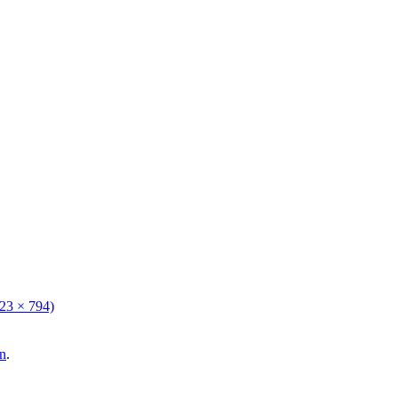
123 × 794)
n
.