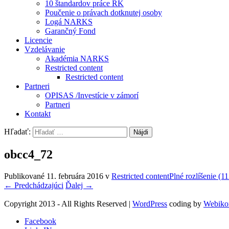
10 štandardov práce RK
Poučenie o právach dotknutej osoby
Logá NARKS
Garančný Fond
Licencie
Vzdelávanie
Akadémia NARKS
Restricted content
Restricted content
Partneri
OPISAS /Investície v zámorí
Partneri
Kontakt
Hľadať:
obcc4_72
Publikované
11. februára 2016
v
Restricted content
Plné rozlíšenie (1
←
Predchádzajúci
Ďalej
→
Copyright 2013 - All Rights Reserved
|
WordPress
coding by
Webiko
Facebook