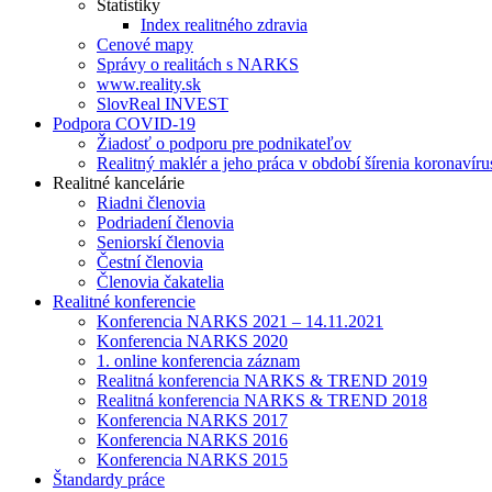
Štatistiky
Index realitného zdravia
Cenové mapy
Správy o realitách s NARKS
www.reality.sk
SlovReal INVEST
Podpora COVID-19
Žiadosť o podporu pre podnikateľov
Realitný maklér a jeho práca v období šírenia koronavíru
Realitné kancelárie
Riadni členovia
Podriadení členovia
Seniorskí členovia
Čestní členovia
Členovia čakatelia
Realitné konferencie
Konferencia NARKS 2021 – 14.11.2021
Konferencia NARKS 2020
1. online konferencia záznam
Realitná konferencia NARKS & TREND 2019
Realitná konferencia NARKS & TREND 2018
Konferencia NARKS 2017
Konferencia NARKS 2016
Konferencia NARKS 2015
Štandardy práce