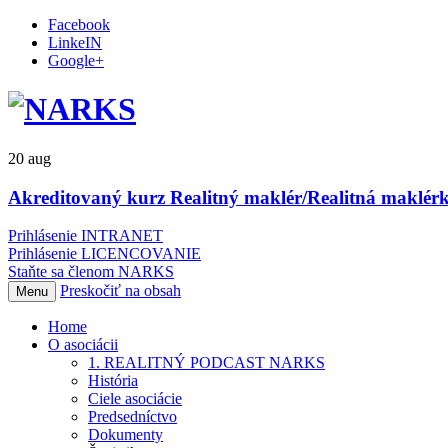
Facebook
LinkeIN
Google+
20
aug
Akreditovaný kurz Realitný maklér/Realitná maklérk
Prihlásenie INTRANET
Prihlásenie LICENCOVANIE
Staňte sa členom NARKS
Preskočiť na obsah
Menu
Home
O asociácii
1. REALITNÝ PODCAST NARKS
História
Ciele asociácie
Predsedníctvo
Dokumenty