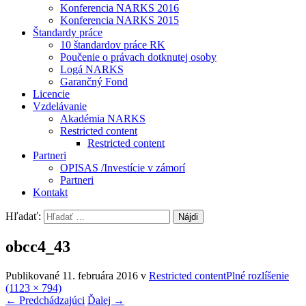
Konferencia NARKS 2016
Konferencia NARKS 2015
Štandardy práce
10 štandardov práce RK
Poučenie o právach dotknutej osoby
Logá NARKS
Garančný Fond
Licencie
Vzdelávanie
Akadémia NARKS
Restricted content
Restricted content
Partneri
OPISAS /Investície v zámorí
Partneri
Kontakt
Hľadať:
obcc4_43
Publikované
11. februára 2016
v
Restricted content
Plné rozlíšenie
(1123 × 794)
←
Predchádzajúci
Ďalej
→