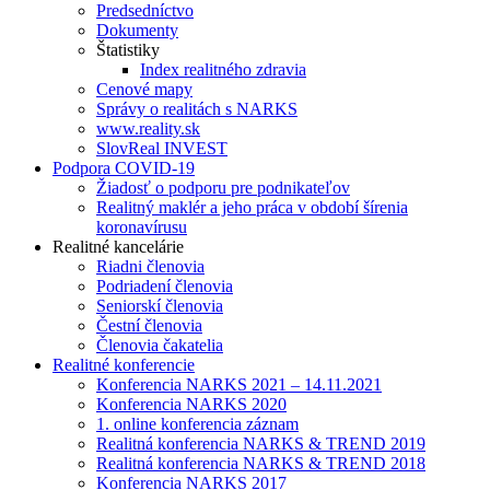
Predsedníctvo
Dokumenty
Štatistiky
Index realitného zdravia
Cenové mapy
Správy o realitách s NARKS
www.reality.sk
SlovReal INVEST
Podpora COVID-19
Žiadosť o podporu pre podnikateľov
Realitný maklér a jeho práca v období šírenia
koronavírusu
Realitné kancelárie
Riadni členovia
Podriadení členovia
Seniorskí členovia
Čestní členovia
Členovia čakatelia
Realitné konferencie
Konferencia NARKS 2021 – 14.11.2021
Konferencia NARKS 2020
1. online konferencia záznam
Realitná konferencia NARKS & TREND 2019
Realitná konferencia NARKS & TREND 2018
Konferencia NARKS 2017