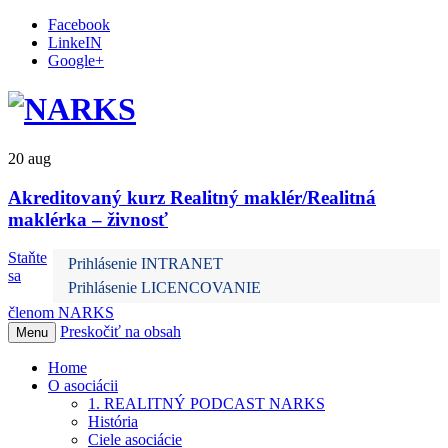
Facebook
LinkeIN
Google+
20
aug
Akreditovaný kurz Realitný maklér/Realitná
maklérka – živnosť
Staňte
Prihlásenie INTRANET
sa
Prihlásenie LICENCOVANIE
členom NARKS
Preskočiť na obsah
Menu
Home
O asociácii
1. REALITNÝ PODCAST NARKS
História
Ciele asociácie