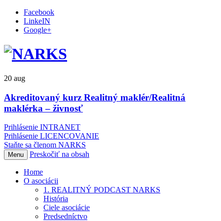
Facebook
LinkeIN
Google+
20
aug
Akreditovaný kurz Realitný maklér/Realitná
maklérka – živnosť
Prihlásenie INTRANET
Prihlásenie LICENCOVANIE
Staňte sa členom NARKS
Preskočiť na obsah
Menu
Home
O asociácii
1. REALITNÝ PODCAST NARKS
História
Ciele asociácie
Predsedníctvo