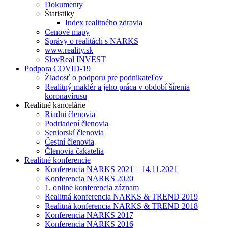
Dokumenty
Štatistiky
Index realitného zdravia
Cenové mapy
Správy o realitách s NARKS
www.reality.sk
SlovReal INVEST
Podpora COVID-19
Žiadosť o podporu pre podnikateľov
Realitný maklér a jeho práca v období šírenia
koronavírusu
Realitné kancelárie
Riadni členovia
Podriadení členovia
Seniorskí členovia
Čestní členovia
Členovia čakatelia
Realitné konferencie
Konferencia NARKS 2021 – 14.11.2021
Konferencia NARKS 2020
1. online konferencia záznam
Realitná konferencia NARKS & TREND 2019
Realitná konferencia NARKS & TREND 2018
Konferencia NARKS 2017
Konferencia NARKS 2016