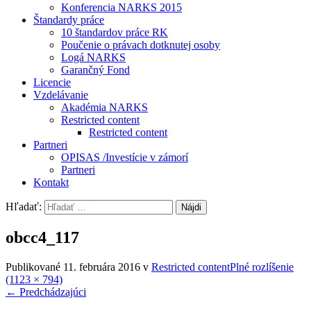
Konferencia NARKS 2015
Štandardy práce
10 štandardov práce RK
Poučenie o právach dotknutej osoby
Logá NARKS
Garančný Fond
Licencie
Vzdelávanie
Akadémia NARKS
Restricted content
Restricted content
Partneri
OPISAS /Investície v zámorí
Partneri
Kontakt
Hľadať:
obcc4_117
Publikované
11. februára 2016
v
Restricted content
Plné rozlíšenie
(1123 × 794)
←
Predchádzajúci