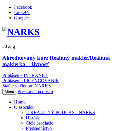
Facebook
LinkeIN
Google+
20
aug
Akreditovaný kurz Realitný maklér/Realitná
maklérka – živnosť
Prihlásenie INTRANET
Prihlásenie LICENCOVANIE
Staňte sa členom NARKS
Preskočiť na obsah
Menu
Home
O asociácii
1. REALITNÝ PODCAST NARKS
História
Ciele asociácie
Predsedníctvo