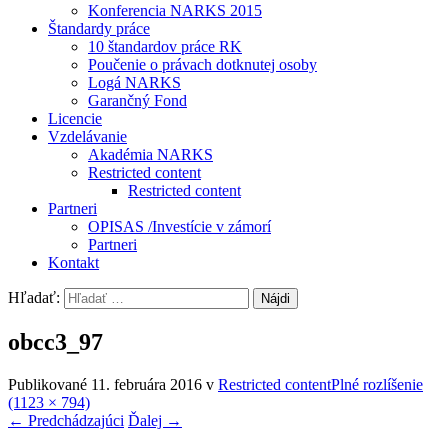
Konferencia NARKS 2015
Štandardy práce
10 štandardov práce RK
Poučenie o právach dotknutej osoby
Logá NARKS
Garančný Fond
Licencie
Vzdelávanie
Akadémia NARKS
Restricted content
Restricted content
Partneri
OPISAS /Investície v zámorí
Partneri
Kontakt
Hľadať:
obcc3_97
Publikované
11. februára 2016
v
Restricted content
Plné rozlíšenie
(1123 × 794)
←
Predchádzajúci
Ďalej
→