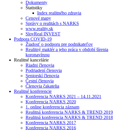
Dokumenty
Štatistiky
Index realitného zdravia
Cenové mapy
Správy o realitách s NARKS
www.reality.sk
SlovReal INVEST
Podpora COVID-19
Žiadosť o podporu pre podnikateľov
Realitný maklér a jeho práca v období šírenia
koronavírusu
Realitné kancelárie
Riadni členovia
Podriadení členovia
Seniorskí členovia
Čestní členovia
Členovia čakatelia
Realitné konferencie
Konferencia NARKS 2021 – 14.11.2021
Konferencia NARKS 2020
1. online konferencia záznam
Realitná konferencia NARKS & TREND 2019
Realitná konferencia NARKS & TREND 2018
Konferencia NARKS 2017
Konferencia NARKS 2016